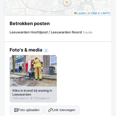
Leaflet
|
©
OSM
©
CARTO
Betrokken posten
Leeuwarden Hoofdpost / Leeuwarden Noord
Fryslân
Foto's & media
1
Kliko in brand bij woning in
Leeuwarden
112fryslan.nl · © 112fryslan.nl
Foto uploaden
Link toevoegen