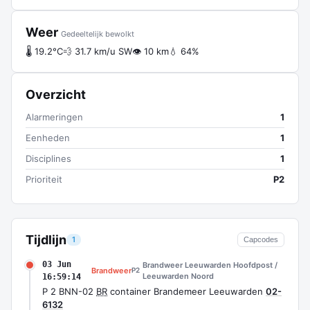
Weer
Gedeeltelijk bewolkt
🌡 19.2°C
💨 31.7 km/u SW
👁 10 km
💧 64%
Overzicht
Alarmeringen
1
Eenheden
1
Disciplines
1
Prioriteit
P2
Tijdlijn
1
Capcodes
03 Jun
Brandweer Leeuwarden Hoofdpost /
Brandweer
P2
Leeuwarden Noord
16:59:14
P 2 BNN-02
BR
container Brandemeer Leeuwarden
02-
6132