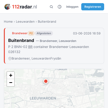
112
radar
.nl
Inloggen
Registreren
Home
›
Leeuwarden
›
Buitenbrand
03-06-2026 16:59
Brandweer
P2
Afgesloten
Buitenbrand
— Brandemeer, Leeuwarden
P 2 BNN-02
BR
container Brandemeer Leeuwarden
026132
Brandemeer, Leeuwarden
Fryslân
+
−