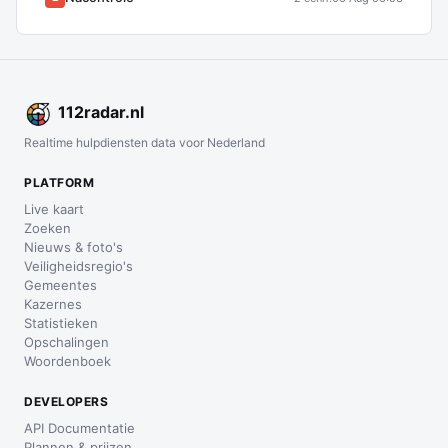
112
radar
.nl
Realtime hulpdiensten data voor Nederland
PLATFORM
Live kaart
Zoeken
Nieuws & foto's
Veiligheidsregio's
Gemeentes
Kazernes
Statistieken
Opschalingen
Woordenboek
DEVELOPERS
API Documentatie
Plannen & prijzen