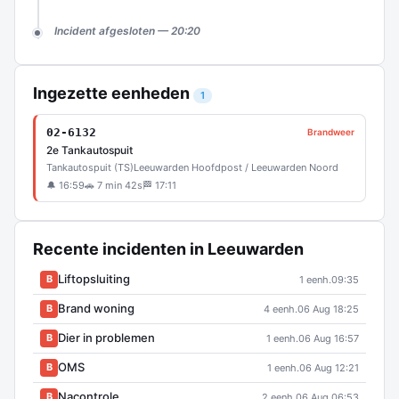
Incident afgesloten — 20:20
Ingezette eenheden
1
02-6132
Brandweer
2e Tankautospuit
Tankautospuit (TS)
Leeuwarden Hoofdpost / Leeuwarden Noord
🔔 16:59
🚗 7 min 42s
🏁 17:11
Recente incidenten in Leeuwarden
Liftopsluiting
B
1 eenh.
09:35
Brand woning
B
4 eenh.
06 Aug 18:25
Dier in problemen
B
1 eenh.
06 Aug 16:57
OMS
B
1 eenh.
06 Aug 12:21
Nacontrole
B
2 eenh.
06 Aug 06:53