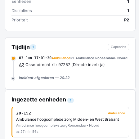
Eenheden
1
Disciplines
1
Prioriteit
P2
Tijdlijn
1
Capcodes
03 Jun 17:01:20
Ambulance
Ambulance Roosendaal- Noord
P2
A2
Ossendrecht rit: 97257 (Directe inzet: ja)
Incident afgesloten — 20:22
Ingezette eenheden
1
20-152
Ambulance
Ambulance hoogcomplexe zorg Midden- en West Brabant
Ambulance hoogcomplexe zorg
Roosendaal- Noord
🚗 27 min 56s