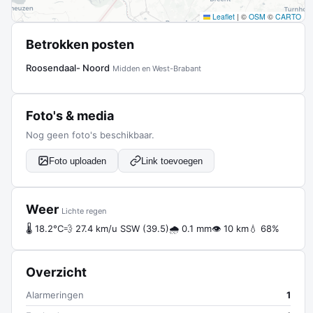
Leaflet
|
©
OSM
©
CARTO
Betrokken posten
Roosendaal- Noord
Midden en West-Brabant
Foto's & media
Nog geen foto's beschikbaar.
Foto uploaden
Link toevoegen
Weer
Lichte regen
🌡 18.2°C
💨 27.4 km/u SSW (39.5)
🌧 0.1 mm
👁 10 km
💧 68%
Overzicht
Alarmeringen
1