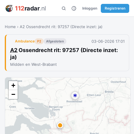
112
radar
.nl
Inloggen
Registreren
Home
›
A2 Ossendrecht rit: 97257 (Directe inzet: ja)
03-06-2026 17:01
Ambulance
P2
Afgesloten
A2
Ossendrecht rit: 97257 (Directe inzet:
ja)
Midden en West-Brabant
+
−