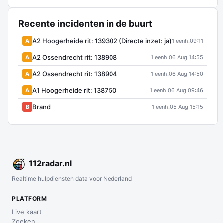
Recente incidenten in de buurt
A2 Hoogerheide rit: 139302 (Directe inzet: ja)
A
1 eenh.
09:11
A2 Ossendrecht rit: 138908
A
1 eenh.
06 Aug 14:55
A2 Ossendrecht rit: 138904
A
1 eenh.
06 Aug 14:50
A1 Hoogerheide rit: 138750
A
1 eenh.
06 Aug 09:46
Brand
B
1 eenh.
05 Aug 15:15
112
radar
.nl
Realtime hulpdiensten data voor Nederland
PLATFORM
Live kaart
Zoeken