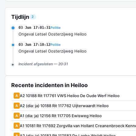
Tijdlijn
2
03 Jun 17:01:31
Politie
Ongeval Letsel Oosterzijweg Heiloo
03 Jun 17:10:12
Politie
Ongeval Letsel Oosterzijweg Heiloo
Incident afgesloten — 20:31
Recente incidenten in Heiloo
A2 10188 Rit 117761 VWS Heiloo De Oude Werf Heiloo
A
A2 (dia: ja) 10188 Rit 117762 Uijterwaardt Heiloo
A
A1 (dia: ja) 12156 Rit 117705 Ewisweg Heiloo
A
A1 10181 Rit 117692 Zorgvilla van Hollant Creanenbroeck Kenn
A
A2 (dia: ja) 10183 Rit 117583 De Laghe Weijdt Heiloo
A