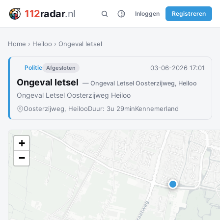
112
radar
.nl
Inloggen
Registreren
Home
›
Heiloo
›
Ongeval letsel
03-06-2026 17:01
Politie
Afgesloten
Ongeval letsel
— Ongeval Letsel Oosterzijweg, Heiloo
Ongeval Letsel Oosterzijweg Heiloo
Oosterzijweg, Heiloo
Duur: 3u 29min
Kennemerland
+
−