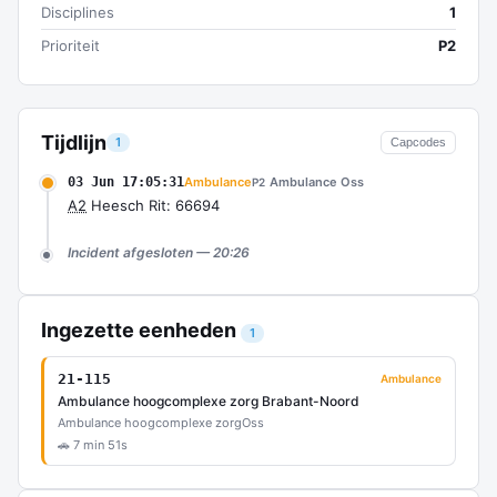
Disciplines
1
Prioriteit
P2
Tijdlijn
1
Capcodes
03 Jun 17:05:31
Ambulance
Ambulance Oss
P2
A2
Heesch Rit: 66694
Incident afgesloten — 20:26
Ingezette eenheden
1
21-115
Ambulance
Ambulance hoogcomplexe zorg Brabant-Noord
Ambulance hoogcomplexe zorg
Oss
🚗 7 min 51s