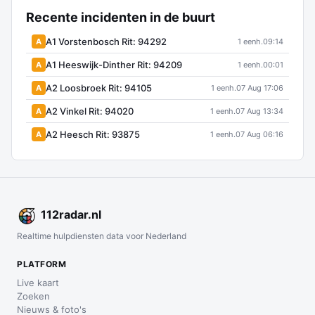
Recente incidenten in de buurt
A1 Vorstenbosch Rit: 94292
A
1 eenh.
09:14
A1 Heeswijk-Dinther Rit: 94209
A
1 eenh.
00:01
A2 Loosbroek Rit: 94105
A
1 eenh.
07 Aug 17:06
A2 Vinkel Rit: 94020
A
1 eenh.
07 Aug 13:34
A2 Heesch Rit: 93875
A
1 eenh.
07 Aug 06:16
112
radar
.nl
Realtime hulpdiensten data voor Nederland
PLATFORM
Live kaart
Zoeken
Nieuws & foto's