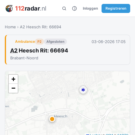
112
radar
.nl
Inloggen
Registreren
Home
›
A2 Heesch Rit: 66694
03-06-2026 17:05
Ambulance
P2
Afgesloten
A2
Heesch Rit: 66694
Brabant-Noord
+
−