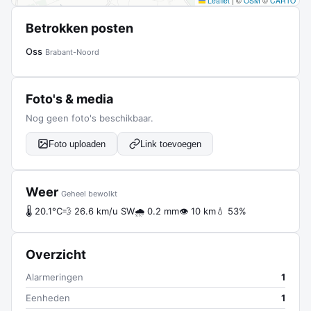
Leaflet
|
©
OSM
©
CARTO
Betrokken posten
Oss
Brabant-Noord
Foto's & media
Nog geen foto's beschikbaar.
Foto uploaden
Link toevoegen
Weer
Geheel bewolkt
🌡 20.1°C
💨 26.6 km/u SW
🌧 0.2 mm
👁 10 km
💧 53%
Overzicht
Alarmeringen
1
Eenheden
1