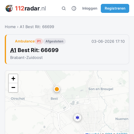
112
radar
.nl
Inloggen
Registreren
Home
›
A1 Best Rit: 66699
03-06-2026 17:10
Ambulance
P1
Afgesloten
A1
Best Rit: 66699
Brabant-Zuidoost
+
−