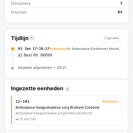
Disciplines
1
Prioriteit
P1
Tijdlijn
1
Capcodes
03 Jun 17:10:27
Ambulance
Ambulance Eindhoven Noord
P1
A1
Best Rit: 66699
Incident afgesloten — 20:31
Ingezette eenheden
1
22-101
Ambulance
Ambulance hoogcomplexe zorg Brabant Zuidoost
Ambulance hoogcomplexe zorg
Eindhoven Noord
🚗 10 min 14s