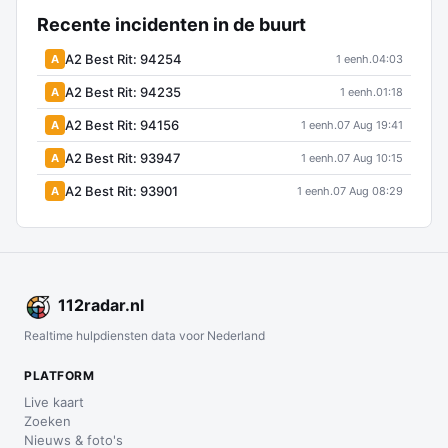
Recente incidenten in de buurt
A2 Best Rit: 94254
A
1 eenh.
04:03
A2 Best Rit: 94235
A
1 eenh.
01:18
A2 Best Rit: 94156
A
1 eenh.
07 Aug 19:41
A2 Best Rit: 93947
A
1 eenh.
07 Aug 10:15
A2 Best Rit: 93901
A
1 eenh.
07 Aug 08:29
112
radar
.nl
Realtime hulpdiensten data voor Nederland
PLATFORM
Live kaart
Zoeken
Nieuws & foto's