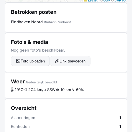
Leaflet
|
©
OSM
©
CARTO
Betrokken posten
Eindhoven Noord
Brabant-Zuidoost
Foto's & media
Nog geen foto's beschikbaar.
Foto uploaden
Link toevoegen
Weer
Gedeeltelijk bewolkt
🌡 19°C
💨 27.4 km/u SSW
👁 10 km
💧 60%
Overzicht
Alarmeringen
1
Eenheden
1