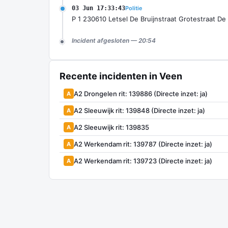
03 Jun 17:33:43
Politie
P 1 230610 Letsel De Bruijnstraat Grotestraat De
Incident afgesloten — 20:54
Recente incidenten in Veen
A2 Drongelen rit: 139886 (Directe inzet: ja)
A
A2 Sleeuwijk rit: 139848 (Directe inzet: ja)
A
A2 Sleeuwijk rit: 139835
A
A2 Werkendam rit: 139787 (Directe inzet: ja)
A
A2 Werkendam rit: 139723 (Directe inzet: ja)
A