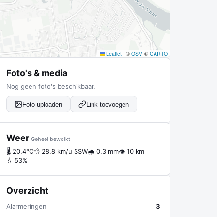
Leaflet
|
©
OSM
©
CARTO
Foto's & media
Nog geen foto's beschikbaar.
Foto uploaden
Link toevoegen
Weer
Geheel bewolkt
🌡 20.4°C
💨 28.8 km/u SSW
🌧 0.3 mm
👁 10 km
💧 53%
Overzicht
Alarmeringen
3