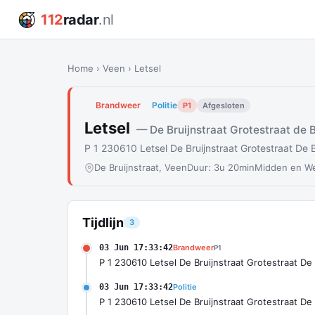
112
radar
.nl
Home
›
Veen
›
Letsel
Brandweer
Politie
P1
Afgesloten
Letsel
— De Bruijnstraat Grotestraat de B
P 1 230610 Letsel De Bruijnstraat Grotestraat De B
De Bruijnstraat, Veen
Duur: 3u 20min
Midden en We
Tijdlijn
3
03 Jun 17:33:42
Brandweer
P1
P 1 230610 Letsel De Bruijnstraat Grotestraat De
03 Jun 17:33:42
Politie
P 1 230610 Letsel De Bruijnstraat Grotestraat De