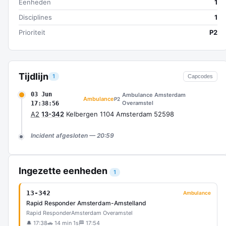
Eenheden
1
Disciplines
1
Prioriteit
P2
Tijdlijn
1
Capcodes
03 Jun
Ambulance Amsterdam
Ambulance
P2
Overamstel
17:38:56
A2
13-342
Kelbergen 1104 Amsterdam 52598
Incident afgesloten — 20:59
Ingezette eenheden
1
13-342
Ambulance
Rapid Responder Amsterdam-Amstelland
Rapid Responder
Amsterdam Overamstel
🔔 17:38
🚗 14 min 1s
🏁 17:54