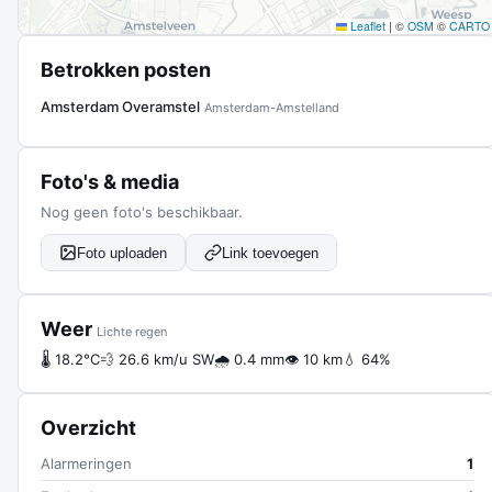
Leaflet
|
©
OSM
©
CARTO
Betrokken posten
Amsterdam Overamstel
Amsterdam-Amstelland
Foto's & media
Nog geen foto's beschikbaar.
Foto uploaden
Link toevoegen
Weer
Lichte regen
🌡 18.2°C
💨 26.6 km/u SW
🌧 0.4 mm
👁 10 km
💧 64%
Overzicht
Alarmeringen
1