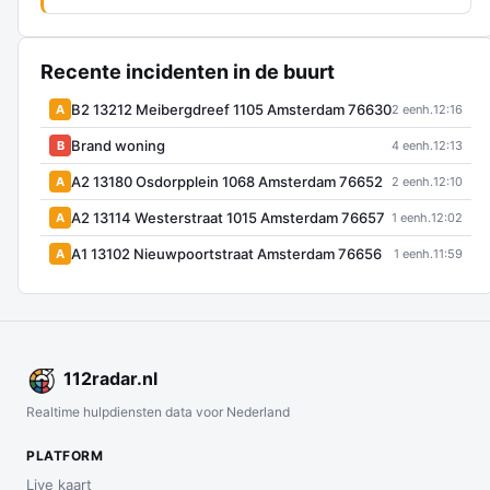
Recente incidenten in de buurt
B2 13212 Meibergdreef 1105 Amsterdam 76630
A
2 eenh.
12:16
Brand woning
B
4 eenh.
12:13
A2 13180 Osdorpplein 1068 Amsterdam 76652
A
2 eenh.
12:10
A2 13114 Westerstraat 1015 Amsterdam 76657
A
1 eenh.
12:02
A1 13102 Nieuwpoortstraat Amsterdam 76656
A
1 eenh.
11:59
112
radar
.nl
Realtime hulpdiensten data voor Nederland
PLATFORM
Live kaart