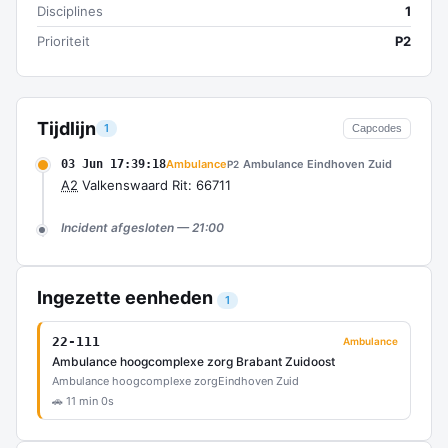
Disciplines
1
Prioriteit
P2
Tijdlijn
1
Capcodes
03 Jun 17:39:18
Ambulance
Ambulance Eindhoven Zuid
P2
A2
Valkenswaard Rit: 66711
Incident afgesloten — 21:00
Ingezette eenheden
1
22-111
Ambulance
Ambulance hoogcomplexe zorg Brabant Zuidoost
Ambulance hoogcomplexe zorg
Eindhoven Zuid
🚗 11 min 0s