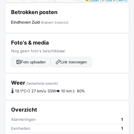
Leaflet
|
©
OSM
©
CARTO
Betrokken posten
Eindhoven Zuid
Brabant-Zuidoost
Foto's & media
Nog geen foto's beschikbaar.
Foto uploaden
Link toevoegen
Weer
Gedeeltelijk bewolkt
🌡 19.1°C
💨 27 km/u SSW
👁 10 km
💧 60%
Overzicht
Alarmeringen
1
Eenheden
1