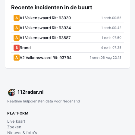
Recente incidenten in de buurt
A1 Valkenswaard Rit: 93939
A
1 eenh.
09:55
A1 Valkenswaard Rit: 93934
A
1 eenh.
09:42
A1 Valkenswaard Rit: 93887
A
1 eenh.
07:50
Brand
B
4 eenh.
07:25
A2 Valkenswaard Rit: 93794
A
1 eenh.
06 Aug 23:18
112
radar
.nl
Realtime hulpdiensten data voor Nederland
PLATFORM
Live kaart
Zoeken
Nieuws & foto's