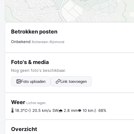
Betrokken posten
Onbekend
Rotterdam-Rijnmond
Foto's & media
Nog geen foto's beschikbaar.
Foto uploaden
Link toevoegen
Weer
Lichte regen
🌡 18.3°C
💨 20.5 km/u SW
🌧 2.8 mm
👁 10 km
💧 68%
Overzicht