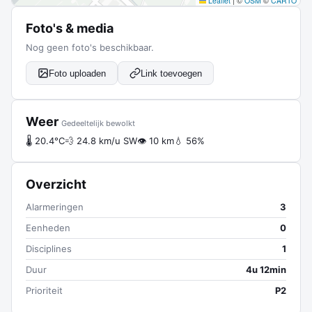
Leaflet
|
©
OSM
©
CARTO
Foto's & media
Nog geen foto's beschikbaar.
Foto uploaden
Link toevoegen
Weer
Gedeeltelijk bewolkt
🌡 20.4°C
💨 24.8 km/u SW
👁 10 km
💧 56%
Overzicht
Alarmeringen
3
Eenheden
0
Disciplines
1
Duur
4u 12min
Prioriteit
P2