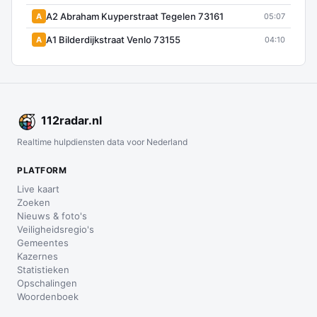
A2 Abraham Kuyperstraat Tegelen 73161
A
05:07
A1 Bilderdijkstraat Venlo 73155
A
04:10
112
radar
.nl
Realtime hulpdiensten data voor Nederland
PLATFORM
Live kaart
Zoeken
Nieuws & foto's
Veiligheidsregio's
Gemeentes
Kazernes
Statistieken
Opschalingen
Woordenboek