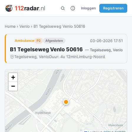
112
radar
.nl
Inloggen
Registreren
Home
›
Venlo
›
B1 Tegelseweg Venlo 50616
03-06-2026 17:51
Ambulance
P2
Afgesloten
B1 Tegelseweg Venlo 50616
— Tegelseweg, Venlo
Tegelseweg, Venlo
Duur: 4u 12min
Limburg-Noord
+
−