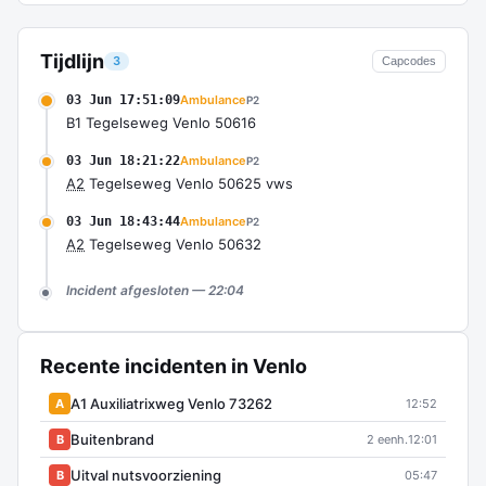
Tijdlijn
3
Capcodes
03 Jun 17:51:09
Ambulance
P2
B1 Tegelseweg Venlo 50616
03 Jun 18:21:22
Ambulance
P2
A2
Tegelseweg Venlo 50625 vws
03 Jun 18:43:44
Ambulance
P2
A2
Tegelseweg Venlo 50632
Incident afgesloten — 22:04
Recente incidenten in Venlo
A1 Auxiliatrixweg Venlo 73262
A
12:52
Buitenbrand
B
2 eenh.
12:01
Uitval nutsvoorziening
B
05:47