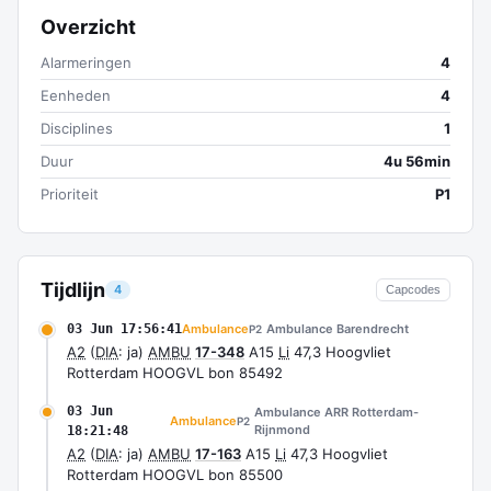
Overzicht
Alarmeringen
4
Eenheden
4
Disciplines
1
Duur
4u 56min
Prioriteit
P1
Tijdlijn
4
Capcodes
03 Jun 17:56:41
Ambulance
Ambulance Barendrecht
P2
A2
(
DIA
: ja)
AMBU
17-348
A15
Li
47,3 Hoogvliet
Rotterdam HOOGVL bon 85492
03 Jun
Ambulance ARR Rotterdam-
Ambulance
P2
Rijnmond
18:21:48
A2
(
DIA
: ja)
AMBU
17-163
A15
Li
47,3 Hoogvliet
Rotterdam HOOGVL bon 85500