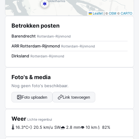
Leaflet
|
©
OSM
©
CARTO
Betrokken posten
Barendrecht
Rotterdam-Rijnmond
ARR Rotterdam-Rijnmond
Rotterdam-Rijnmond
Dirksland
Rotterdam-Rijnmond
Foto's & media
Nog geen foto's beschikbaar.
Foto uploaden
Link toevoegen
Weer
Lichte regenbui
🌡 16.3°C
💨 20.5 km/u SW
🌧 2.8 mm
👁 10 km
💧 82%