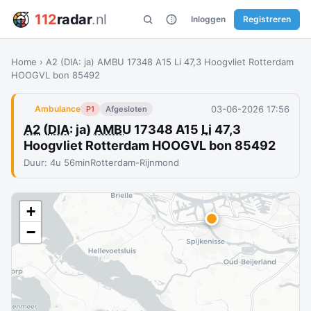
112
radar
.nl
Inloggen
Registreren
Home
›
A2 (DIA: ja) AMBU 17348 A15 Li 47,3 Hoogvliet Rotterdam
HOOGVL bon 85492
03-06-2026 17:56
Ambulance
P1
Afgesloten
A2
(
DIA
: ja)
AMBU
17348 A15
Li
47,3
Hoogvliet Rotterdam HOOGVL bon 85492
Duur: 4u 56min
Rotterdam-Rijnmond
+
−