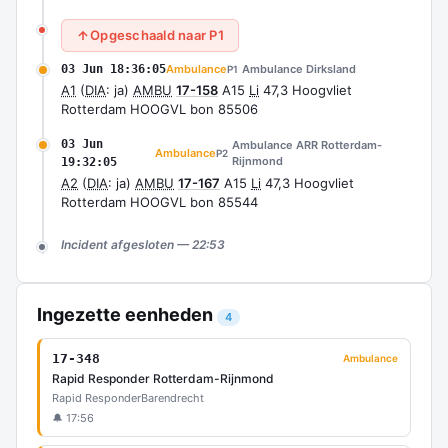
Opgeschaald naar P1
03 Jun 18:36:05
Ambulance
Ambulance Dirksland
P1
A1
(
DIA
: ja)
AMBU
17-158
A15
Li
47,3 Hoogvliet
Rotterdam HOOGVL bon 85506
03 Jun
Ambulance ARR Rotterdam-
Ambulance
P2
Rijnmond
19:32:05
A2
(
DIA
: ja)
AMBU
17-167
A15
Li
47,3 Hoogvliet
Rotterdam HOOGVL bon 85544
Incident afgesloten — 22:53
Ingezette eenheden
4
17-348
Ambulance
Rapid Responder Rotterdam-Rijnmond
Rapid Responder
Barendrecht
🔔 17:56