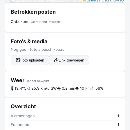
Leaflet
|
©
OSM
©
CARTO
Betrokken posten
Onbekend
Gelderland-Midden
Foto's & media
Nog geen foto's beschikbaar.
Foto uploaden
Link toevoegen
Weer
Geheel bewolkt
🌡 19.4°C
💨 25.9 km/u SW
🌧 0.2 mm
👁 10 km
💧 56%
Overzicht
Alarmeringen
1
Eenheden
1