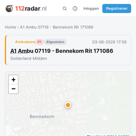
112
radar
.nl
Inloggen
Registreren
Home
›
A1 Ambu 07119 - Bennekom Rit 171086
03-06-2026 17:56
Ambulance
P1
Afgesloten
A1
Ambu
07119 - Bennekom Rit 171086
Gelderland-Midden
+
−