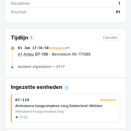
Disciplines
1
Prioriteit
P1
Tijdlijn
1
Capcodes
03 Jun 17:56:50
Ambulance
P1
A1
Ambu
07-119
- Bennekom Rit 171086
Incident afgesloten — 21:17
Ingezette eenheden
1
07-119
Ambulance
Ambulance hoogcomplexe zorg Gelderland-Midden
Ambulance hoogcomplexe zorg
🔔 17:56