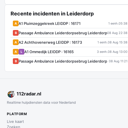
Recente incidenten in Leiderdorp
A1 Pluimzeggekreek LEIDDP : 16171
A
1 eenh.
05:38
Passage Ambulance Leiderdorpsebrug Leiderdorp
B
08 Aug 22:38
A2 Achthovenerweg LEIDDP : 16173
A
1 eenh.
08 Aug 15:38
A1 Ommedijk LEIDDP : 16165
A
L
3 eenh.
08 Aug 13:00
Passage Ambulance Leiderdorpsebrug Leiderdorp
B
08 Aug 11:21
112
radar
.nl
Realtime hulpdiensten data voor Nederland
PLATFORM
Live kaart
Zoeken