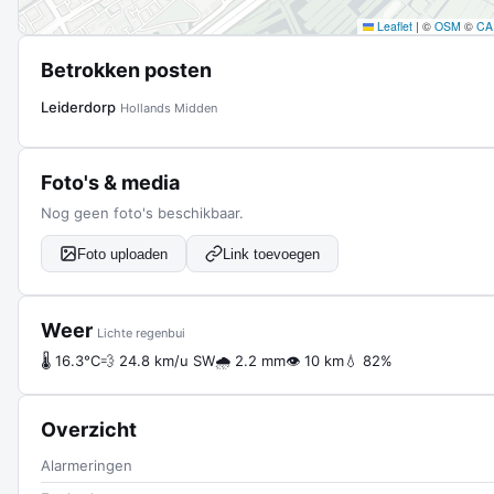
Leaflet
|
©
OSM
©
CA
Betrokken posten
Leiderdorp
Hollands Midden
Foto's & media
Nog geen foto's beschikbaar.
Foto uploaden
Link toevoegen
Weer
Lichte regenbui
🌡 16.3°C
💨 24.8 km/u SW
🌧 2.2 mm
👁 10 km
💧 82%
Overzicht
Alarmeringen