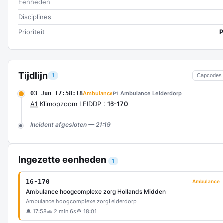
Eenheden
Disciplines
Prioriteit
P
Tijdlijn
1
Capcodes
03 Jun 17:58:18
Ambulance
Ambulance Leiderdorp
P1
A1
Klimopzoom LEIDDP :
16-170
Incident afgesloten — 21:19
Ingezette eenheden
1
16-170
Ambulance
Ambulance hoogcomplexe zorg Hollands Midden
Ambulance hoogcomplexe zorg
Leiderdorp
🔔 17:58
🚗 2 min 6s
🏁 18:01