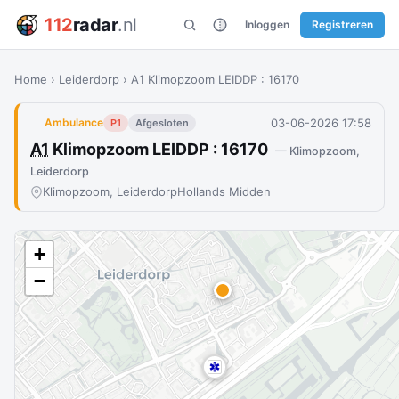
112
radar
.nl
Inloggen
Registreren
Home
›
Leiderdorp
›
A1 Klimopzoom LEIDDP : 16170
03-06-2026 17:58
Ambulance
P1
Afgesloten
A1
Klimopzoom LEIDDP : 16170
— Klimopzoom,
Leiderdorp
Klimopzoom, Leiderdorp
Hollands Midden
+
−