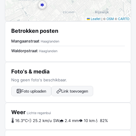
Leaflet
|
©
OSM
©
CARTO
Betrokken posten
Mangaanstraat
Haaglanden
Waldorpstraat
Haaglanden
Foto's & media
Nog geen foto's beschikbaar.
Foto uploaden
Link toevoegen
Weer
Lichte regenbui
🌡 16.3°C
💨 25.2 km/u SW
🌧 2.4 mm
👁 10 km
💧 82%