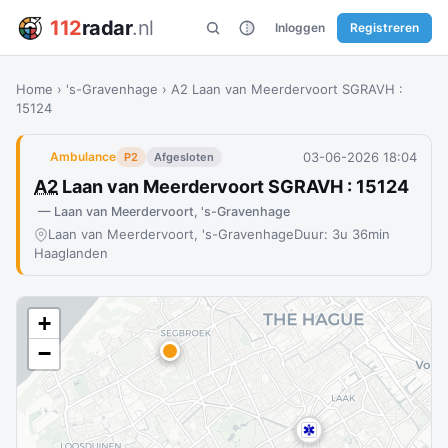
112
radar
.nl
Inloggen
Registreren
Home
›
's-Gravenhage
›
A2 Laan van Meerdervoort SGRAVH :
15124
03-06-2026 18:04
Ambulance
P2
Afgesloten
A2
Laan van Meerdervoort SGRAVH : 15124
— Laan van Meerdervoort, 's-Gravenhage
Laan van Meerdervoort, 's-Gravenhage
Duur: 3u 36min
Haaglanden
+
−