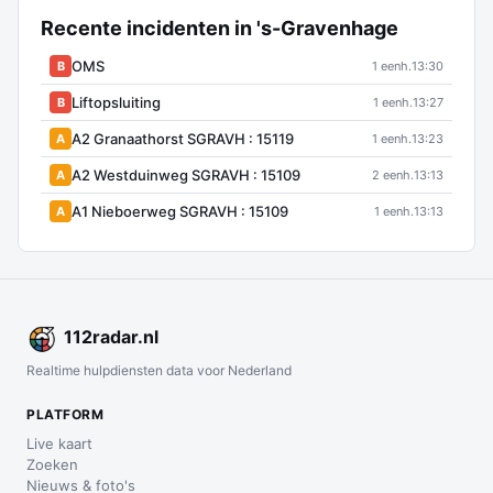
Recente incidenten in 's-Gravenhage
OMS
B
1 eenh.
13:30
Liftopsluiting
B
1 eenh.
13:27
A2 Granaathorst SGRAVH : 15119
A
1 eenh.
13:23
A2 Westduinweg SGRAVH : 15109
A
2 eenh.
13:13
A1 Nieboerweg SGRAVH : 15109
A
1 eenh.
13:13
112
radar
.nl
Realtime hulpdiensten data voor Nederland
PLATFORM
Live kaart
Zoeken
Nieuws & foto's