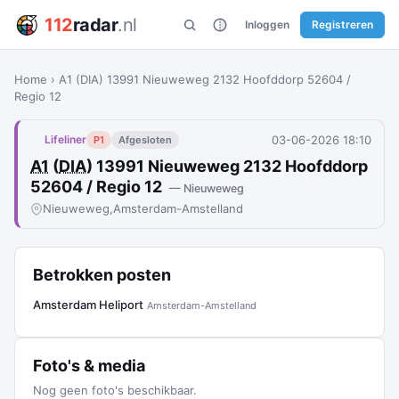
112
radar
.nl
Inloggen
Registreren
Home
›
A1 (DIA) 13991 Nieuweweg 2132 Hoofddorp 52604 /
Regio 12
03-06-2026 18:10
Lifeliner
P1
Afgesloten
A1
(
DIA
) 13991 Nieuweweg 2132 Hoofddorp
52604 / Regio 12
— Nieuweweg
Nieuweweg,
Amsterdam-Amstelland
Betrokken posten
Amsterdam Heliport
Amsterdam-Amstelland
Foto's & media
Nog geen foto's beschikbaar.