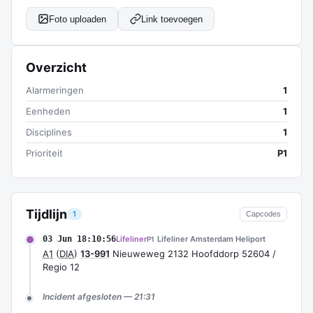
Foto uploaden
Link toevoegen
Overzicht
Alarmeringen
1
Eenheden
1
Disciplines
1
Prioriteit
P1
Tijdlijn
1
Capcodes
03 Jun 18:10:56
Lifeliner
Lifeliner Amsterdam Heliport
P1
A1
(
DIA
)
13-991
Nieuweweg 2132 Hoofddorp 52604 /
Regio 12
Incident afgesloten — 21:31