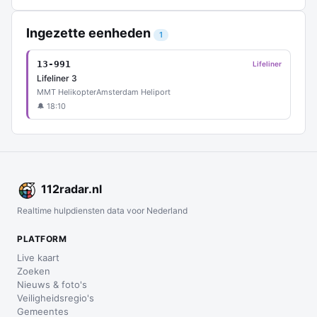
Ingezette eenheden
1
13-991
Lifeliner
Lifeliner 3
MMT Helikopter
Amsterdam Heliport
🔔 18:10
112
radar
.nl
Realtime hulpdiensten data voor Nederland
PLATFORM
Live kaart
Zoeken
Nieuws & foto's
Veiligheidsregio's
Gemeentes