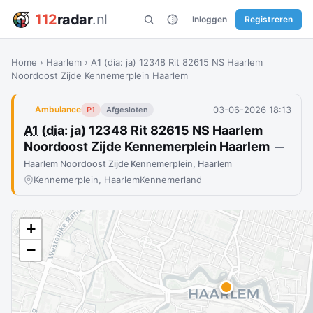
112
radar
.nl
Inloggen
Registreren
Home
›
Haarlem
›
A1 (dia: ja) 12348 Rit 82615 NS Haarlem
Noordoost Zijde Kennemerplein Haarlem
03-06-2026 18:13
Ambulance
P1
Afgesloten
A1
(
dia
: ja) 12348 Rit 82615 NS Haarlem
Noordoost Zijde Kennemerplein Haarlem
—
Haarlem Noordoost Zijde Kennemerplein, Haarlem
Kennemerplein, Haarlem
Kennemerland
+
−