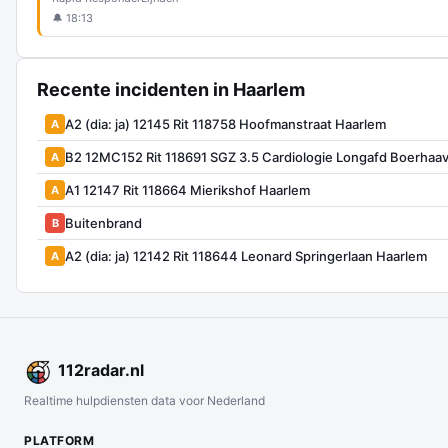
🔔 18:13
Recente incidenten in Haarlem
A2 (dia: ja) 12145 Rit 118758 Hoofmanstraat Haarlem
A
B2 12MC152 Rit 118691 SGZ 3.5 Cardiologie Longafd Boerhaa
A
A1 12147 Rit 118664 Mierikshof Haarlem
A
Buitenbrand
B
A2 (dia: ja) 12142 Rit 118644 Leonard Springerlaan Haarlem
A
112
radar
.nl
Realtime hulpdiensten data voor Nederland
PLATFORM