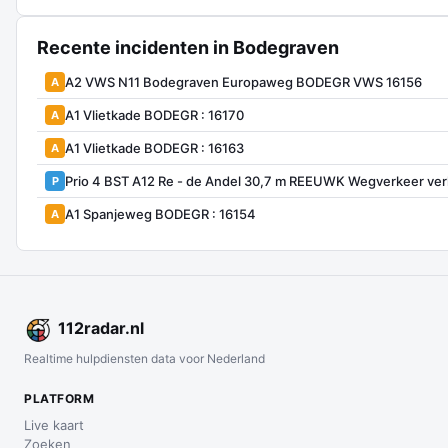
Recente incidenten in Bodegraven
A2 VWS N11 Bodegraven Europaweg BODEGR VWS 16156
A
A1 Vlietkade BODEGR : 16170
A
A1 Vlietkade BODEGR : 16163
A
Prio 4 BST A12 Re - de Andel 30,7 m REEUWK Wegverkeer ver
P
A1 Spanjeweg BODEGR : 16154
A
112
radar
.nl
Realtime hulpdiensten data voor Nederland
PLATFORM
Live kaart
Zoeken