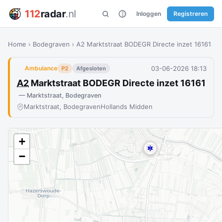
112
radar
.nl
Inloggen
Registreren
Home
›
Bodegraven
›
A2 Marktstraat BODEGR Directe inzet 16161
03-06-2026 18:13
Ambulance
P2
Afgesloten
A2
Marktstraat BODEGR Directe inzet 16161
— Marktstraat, Bodegraven
Marktstraat, Bodegraven
Hollands Midden
+
−