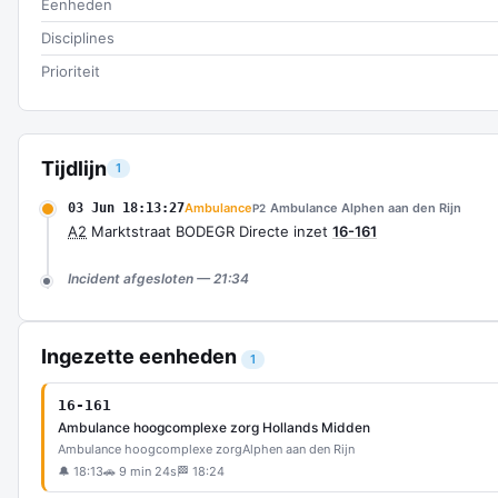
Eenheden
Disciplines
Prioriteit
Tijdlijn
1
03 Jun 18:13:27
Ambulance
Ambulance Alphen aan den Rijn
P2
A2
Marktstraat BODEGR Directe inzet
16-161
Incident afgesloten — 21:34
Ingezette eenheden
1
16-161
Ambulance hoogcomplexe zorg Hollands Midden
Ambulance hoogcomplexe zorg
Alphen aan den Rijn
🔔 18:13
🚗 9 min 24s
🏁 18:24