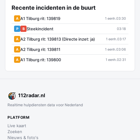
Recente incidenten in de buurt
A1 Tilburg rit: 139819
A
1 eenh.
03:30
Steekincident
P
B
03:18
A2 Tilburg rit: 139813 (Directe inzet: ja)
A
1 eenh.
03:17
A2 Tilburg rit: 139811
A
1 eenh.
03:06
A1 Tilburg rit: 139800
A
1 eenh.
02:31
112
radar
.nl
Realtime hulpdiensten data voor Nederland
PLATFORM
Live kaart
Zoeken
Nieuws & foto's