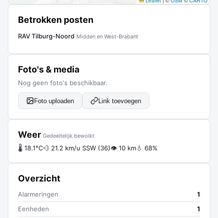
Leaflet
|
©
OSM
©
CARTO
Betrokken posten
RAV Tilburg-Noord
Midden en West-Brabant
Foto's & media
Nog geen foto's beschikbaar.
Foto uploaden
Link toevoegen
Weer
Gedeeltelijk bewolkt
🌡 18.1°C
💨 21.2 km/u SSW (36)
👁 10 km
💧 68%
Overzicht
Alarmeringen
1
Eenheden
1