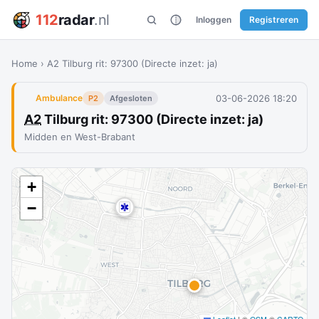
112
radar
.nl
Inloggen
Registreren
Home
›
A2 Tilburg rit: 97300 (Directe inzet: ja)
03-06-2026 18:20
Ambulance
P2
Afgesloten
A2
Tilburg rit: 97300 (Directe inzet: ja)
Midden en West-Brabant
+
−