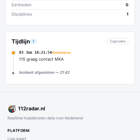
Eenheden
0
Disciplines
1
Tijdlijn
1
Capcodes
03 Jun 18:21:54
Ambulance
115 graag contact MKA
Incident afgesloten — 21:42
112
radar
.nl
Realtime hulpdiensten data voor Nederland
PLATFORM
Live kaart