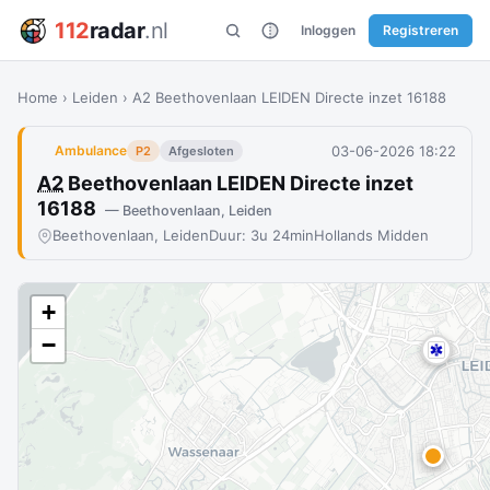
112
radar
.nl
Inloggen
Registreren
Home
›
Leiden
›
A2 Beethovenlaan LEIDEN Directe inzet 16188
03-06-2026 18:22
Ambulance
P2
Afgesloten
A2
Beethovenlaan LEIDEN Directe inzet
16188
— Beethovenlaan, Leiden
Beethovenlaan, Leiden
Duur: 3u 24min
Hollands Midden
+
−