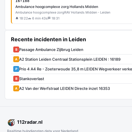
16-188
Ambulance hoogcomplexe zorg Hollands Midden
Ambulance hoogcomplexe zorg
RAV Hollands Midden - Leiden
🔔 18:22
🚗 6 min 43s
🏁 18:31
Recente incidenten in Leiden
Passage Ambulance Zijlbrug Leiden
B
A2 Station Leiden Centraal Stationsplein LEIDEN : 16189
A
Prio 4 A4 Re - Zoeterwoude 35,8 m LEIDEN Wegverkeer verke
P
Stankoverlast
B
A2 Van der Werfstraat LEIDEN Directe inzet 16353
A
112
radar
.nl
Realtime hulpdiensten data voor Nederland