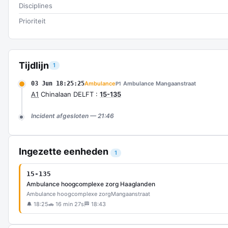
Disciplines
Prioriteit
Tijdlijn
1
03 Jun 18:25:25
Ambulance
Ambulance Mangaanstraat
P1
A1
Chinalaan DELFT :
15-135
Incident afgesloten — 21:46
Ingezette eenheden
1
15-135
Ambulance hoogcomplexe zorg Haaglanden
Ambulance hoogcomplexe zorg
Mangaanstraat
🔔 18:25
🚗 16 min 27s
🏁 18:43