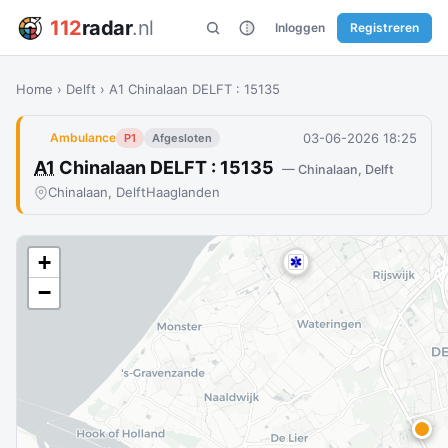
112
radar
.nl
Inloggen
Registreren
Home
›
Delft
›
A1 Chinalaan DELFT : 15135
03-06-2026 18:25
Ambulance
P1
Afgesloten
A1
Chinalaan DELFT : 15135
— Chinalaan, Delft
Chinalaan, Delft
Haaglanden
+
−