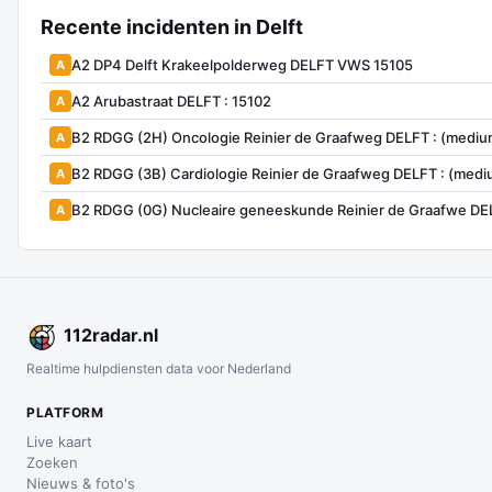
Recente incidenten in Delft
A2 DP4 Delft Krakeelpolderweg DELFT VWS 15105
A
A2 Arubastraat DELFT : 15102
A
B2 RDGG (2H) Oncologie Reinier de Graafweg DELFT : (mediu
A
B2 RDGG (3B) Cardiologie Reinier de Graafweg DELFT : (medi
A
B2 RDGG (0G) Nucleaire geneeskunde Reinier de Graafwe DEL
A
112
radar
.nl
Realtime hulpdiensten data voor Nederland
PLATFORM
Live kaart
Zoeken
Nieuws & foto's