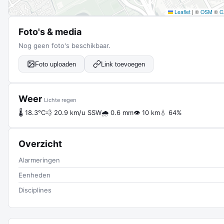
Leaflet
|
©
OSM
©
C
Foto's & media
Nog geen foto's beschikbaar.
Foto uploaden
Link toevoegen
Weer
Lichte regen
🌡 18.3°C
💨 20.9 km/u SSW
🌧 0.6 mm
👁 10 km
💧 64%
Overzicht
Alarmeringen
Eenheden
Disciplines