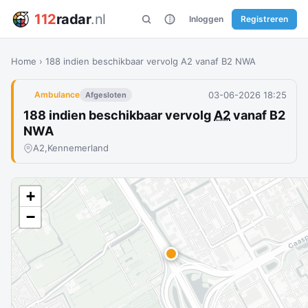
112
radar
.nl
Inloggen
Registreren
Home
›
188 indien beschikbaar vervolg A2 vanaf B2 NWA
03-06-2026 18:25
Ambulance
Afgesloten
188 indien beschikbaar vervolg
A2
vanaf B2
NWA
A2,
Kennemerland
+
−