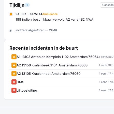
Tijdlijn
1
Capcode
03 Jun 18:25:44
Ambulance
188 indien beschikbaar vervolg
A2
vanaf B2 NWA
Incident afgesloten — 21:46
Recente incidenten in de buurt
A1 13103 Anton de Komplein 1102 Amsterdam 76064
A
1 eenh.
18:0
A2 13156 Kralenbeek 1104 Amsterdam 76063
A
1 eenh.
18:0
A2 13105 Kraaiennest Amsterdam 76060
A
1 eenh.
17:4
OMS
B
1 eenh.
17:4
Liftopsluiting
B
1 eenh.
17:3