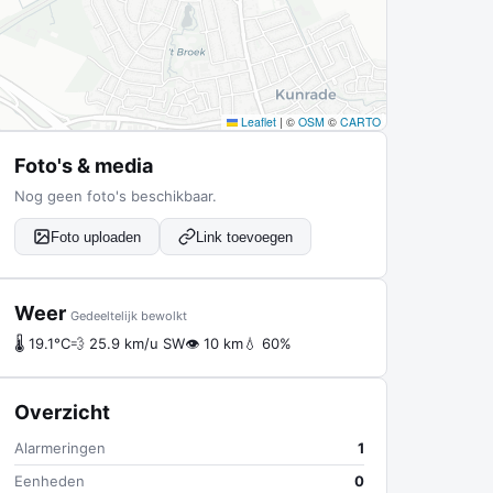
Leaflet
|
©
OSM
©
CARTO
Foto's & media
Nog geen foto's beschikbaar.
Foto uploaden
Link toevoegen
Weer
Gedeeltelijk bewolkt
🌡 19.1°C
💨 25.9 km/u SW
👁 10 km
💧 60%
Overzicht
Alarmeringen
1
Eenheden
0