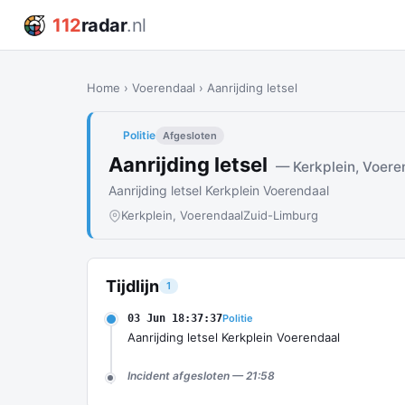
112
radar
.nl
Home
›
Voerendaal
›
Aanrijding letsel
Politie
Afgesloten
Aanrijding letsel
— Kerkplein, Voere
Aanrijding letsel Kerkplein Voerendaal
Kerkplein, Voerendaal
Zuid-Limburg
Tijdlijn
1
03 Jun 18:37:37
Politie
Aanrijding letsel Kerkplein Voerendaal
Incident afgesloten — 21:58