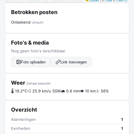
Leaflet
|
©
OSM
©
CARTO
Betrokken posten
Onbekend
Utrecht
Foto's & media
Nog geen foto's beschikbaar.
Foto uploaden
Link toevoegen
Weer
Geheel bewolkt
🌡 19.2°C
💨 25.9 km/u SSW
🌧 0.6 mm
👁 10 km
💧 56%
Overzicht
Alarmeringen
1
Eenheden
1