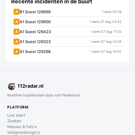
Recente incidenten in de buurt
B1 Soest 129699
A
1 eenh.
05:18
A1 Soest 129600
A
1 eenh.
07 Aug 23:43
A1 Soest 129423
A
1 eenh.
07 Aug 17:32
A1 Soest 129323
A
1 eenh.
07 Aug 14:36
A1 Soest 129298
A
1 eenh.
07 Aug 14:02
112
radar
.nl
Realtime hulpdiensten data voor Nederland
PLATFORM
Live kaart
Zoeken
Nieuws & foto's
Veiligheidsregio's