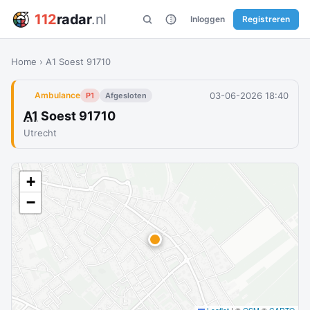
112
radar
.nl
Inloggen
Registreren
Home
›
A1 Soest 91710
03-06-2026 18:40
Ambulance
P1
Afgesloten
A1
Soest 91710
Utrecht
+
−