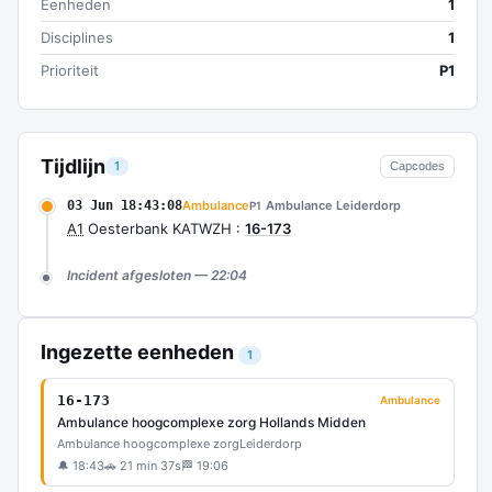
Eenheden
1
Disciplines
1
Prioriteit
P1
Tijdlijn
1
Capcodes
03 Jun 18:43:08
Ambulance
Ambulance Leiderdorp
P1
A1
Oesterbank KATWZH :
16-173
Incident afgesloten — 22:04
Ingezette eenheden
1
16-173
Ambulance
Ambulance hoogcomplexe zorg Hollands Midden
Ambulance hoogcomplexe zorg
Leiderdorp
🔔 18:43
🚗 21 min 37s
🏁 19:06