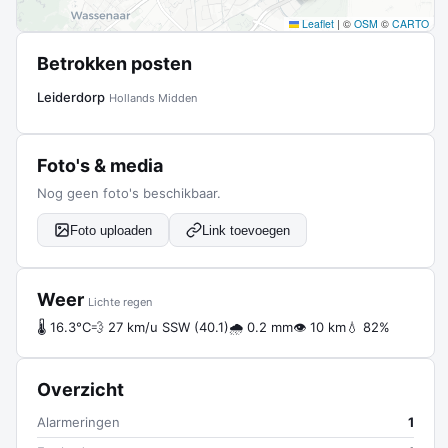
Leaflet
|
©
OSM
©
CARTO
Betrokken posten
Leiderdorp
Hollands Midden
Foto's & media
Nog geen foto's beschikbaar.
Foto uploaden
Link toevoegen
Weer
Lichte regen
🌡 16.3°C
💨 27 km/u SSW (40.1)
🌧 0.2 mm
👁 10 km
💧 82%
Overzicht
Alarmeringen
1