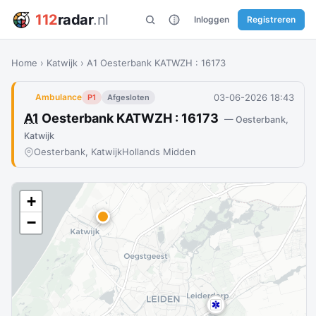
112
radar
.nl
Inloggen
Registreren
Home
›
Katwijk
›
A1 Oesterbank KATWZH : 16173
03-06-2026 18:43
Ambulance
P1
Afgesloten
A1
Oesterbank KATWZH : 16173
— Oesterbank,
Katwijk
Oesterbank, Katwijk
Hollands Midden
+
−