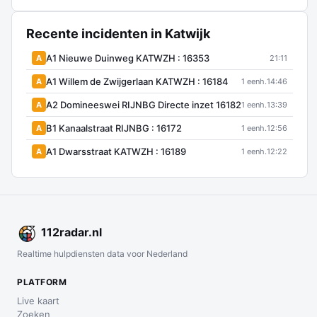
Recente incidenten in Katwijk
A1 Nieuwe Duinweg KATWZH : 16353
A
21:11
A1 Willem de Zwijgerlaan KATWZH : 16184
A
1 eenh.
14:46
A2 Domineeswei RIJNBG Directe inzet 16182
A
1 eenh.
13:39
B1 Kanaalstraat RIJNBG : 16172
A
1 eenh.
12:56
A1 Dwarsstraat KATWZH : 16189
A
1 eenh.
12:22
112
radar
.nl
Realtime hulpdiensten data voor Nederland
PLATFORM
Live kaart
Zoeken