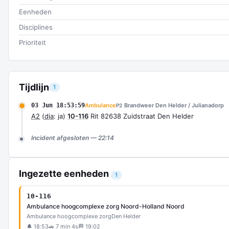
Eenheden
Disciplines
Prioriteit
Tijdlijn
1
03 Jun 18:53:59
Ambulance
Brandweer Den Helder / Julianadorp
P2
A2
(
dia
: ja)
10-116
Rit 82638 Zuidstraat Den Helder
Incident afgesloten — 22:14
Ingezette eenheden
1
10-116
Ambulance hoogcomplexe zorg Noord-Holland Noord
Ambulance hoogcomplexe zorg
Den Helder
🔔 18:53
🚗 7 min 4s
🏁 19:02