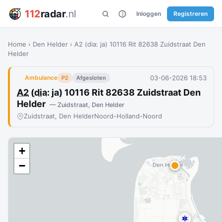
112
radar
.nl
Inloggen
Registreren
Home
›
Den Helder
›
A2 (dia: ja) 10116 Rit 82638 Zuidstraat Den
Helder
03-06-2026 18:53
Ambulance
P2
Afgesloten
A2
(
dia
: ja) 10116 Rit 82638 Zuidstraat Den
Helder
— Zuidstraat, Den Helder
Zuidstraat, Den Helder
Noord-Holland-Noord
+
−