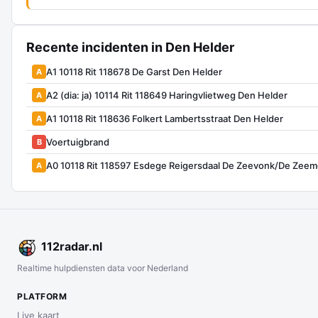
Recente incidenten in Den Helder
A1 10118 Rit 118678 De Garst Den Helder
A
A2 (dia: ja) 10114 Rit 118649 Haringvlietweg Den Helder
A
A1 10118 Rit 118636 Folkert Lambertsstraat Den Helder
A
Voertuigbrand
B
A0 10118 Rit 118597 Esdege Reigersdaal De Zeevonk/De Zee
A
112
radar
.nl
Realtime hulpdiensten data voor Nederland
PLATFORM
Live kaart