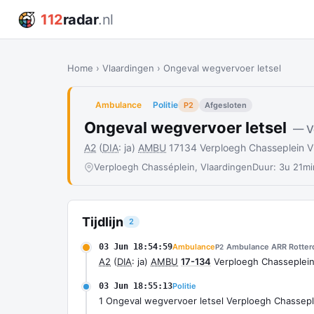
112
radar
.nl
Home
›
Vlaardingen
›
Ongeval wegvervoer letsel
Ambulance
Politie
P2
Afgesloten
Ongeval wegvervoer letsel
— V
A2
(
DIA
: ja)
AMBU
17134 Verploegh Chasseplein 
Verploegh Chasséplein, Vlaardingen
Duur: 3u 21mi
Tijdlijn
2
03 Jun 18:54:59
Ambulance
Ambulance ARR Rotte
P2
A2
(
DIA
: ja)
AMBU
17-134
Verploegh Chasseplei
03 Jun 18:55:13
Politie
1 Ongeval wegvervoer letsel Verploegh Chassep