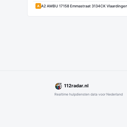
A2 AMBU 17158 Emmastraat 3134CK Vlaardinge
A
112
radar
.nl
Realtime hulpdiensten data voor Nederland