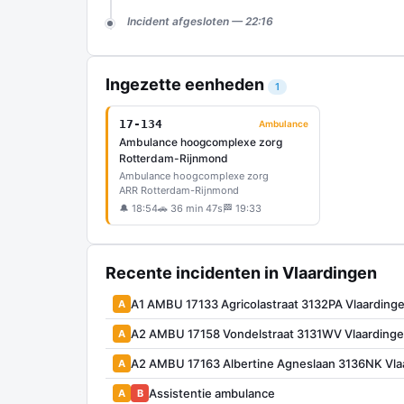
Incident afgesloten — 22:16
Ingezette eenheden
1
17-134
Ambulance
Ambulance hoogcomplexe zorg
Rotterdam-Rijnmond
Ambulance hoogcomplexe zorg
ARR Rotterdam-Rijnmond
🔔 18:54
🚗 36 min 47s
🏁 19:33
Recente incidenten in Vlaardingen
A1 AMBU 17133 Agricolastraat 3132PA Vlaardin
A
A2 AMBU 17158 Vondelstraat 3131WV Vlaarding
A
A2 AMBU 17163 Albertine Agneslaan 3136NK Vla
A
Assistentie ambulance
A
B