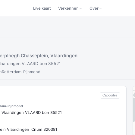
Live kaart
Verkennen
Over
erploegh Chasseplein, Vlaardingen
Vlaardingen VLAARD bon 85521
n
Rotterdam-Rijnmond
Capcodes
rdam-Rijnmond
n Vlaardingen VLAARD bon 85521
lein Vlaardingen ICnum 320381