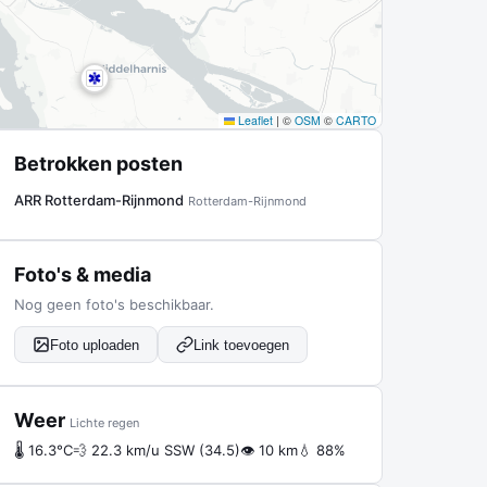
Leaflet
|
©
OSM
©
CARTO
Betrokken posten
ARR Rotterdam-Rijnmond
Rotterdam-Rijnmond
Foto's & media
Nog geen foto's beschikbaar.
Foto uploaden
Link toevoegen
Weer
Lichte regen
🌡 16.3°C
💨 22.3 km/u SSW (34.5)
👁 10 km
💧 88%