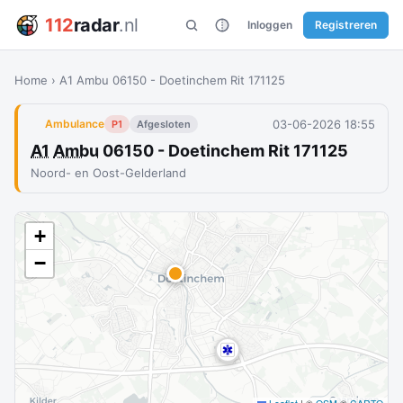
112
radar
.nl
Inloggen
Registreren
Home
›
A1 Ambu 06150 - Doetinchem Rit 171125
03-06-2026 18:55
Ambulance
P1
Afgesloten
A1
Ambu
06150 - Doetinchem Rit 171125
Noord- en Oost-Gelderland
+
−