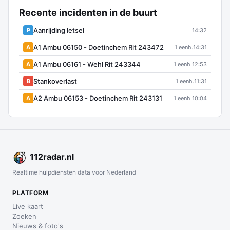
Recente incidenten in de buurt
Aanrijding letsel
P
14:32
A1 Ambu 06150 - Doetinchem Rit 243472
A
1 eenh.
14:31
A1 Ambu 06161 - Wehl Rit 243344
A
1 eenh.
12:53
Stankoverlast
B
1 eenh.
11:31
A2 Ambu 06153 - Doetinchem Rit 243131
A
1 eenh.
10:04
112
radar
.nl
Realtime hulpdiensten data voor Nederland
PLATFORM
Live kaart
Zoeken
Nieuws & foto's