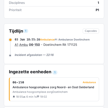
Disciplines
1
Prioriteit
P1
Tijdlijn
1
Capcodes
03 Jun 18:55:16
Ambulance
Ambulance Doetinchem
P1
A1
Ambu
06-150
- Doetinchem Rit 171125
Incident afgesloten — 22:16
Ingezette eenheden
1
06-150
Ambulance
Ambulance hoogcomplexe zorg Noord- en Oost Gelderland
Ambulance hoogcomplexe zorg
Doetinchem
🔔 18:55
🚗 6 min 1s
🏁 19:02