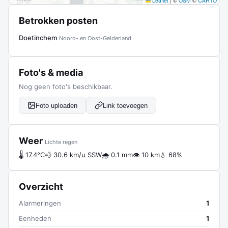
Leaflet
|
©
OSM
©
CARTO
Betrokken posten
Doetinchem
Noord- en Oost-Gelderland
Foto's & media
Nog geen foto's beschikbaar.
Foto uploaden
Link toevoegen
Weer
Lichte regen
🌡 17.4°C
💨 30.6 km/u SSW
🌧 0.1 mm
👁 10 km
💧 68%
Overzicht
Alarmeringen
1
Eenheden
1