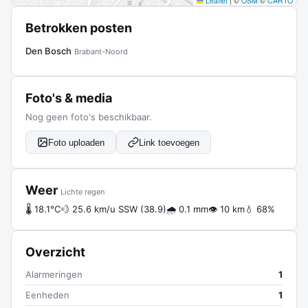
Leaflet
|
©
OSM
©
CARTO
Betrokken posten
Den Bosch
Brabant-Noord
Foto's & media
Nog geen foto's beschikbaar.
Foto uploaden
Link toevoegen
Weer
Lichte regen
🌡 18.1°C
💨 25.6 km/u SSW (38.9)
🌧 0.1 mm
👁 10 km
💧 68%
Overzicht
Alarmeringen
1
Eenheden
1