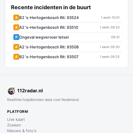
Recente incidenten in de buurt
B2 's-Hertogenbosch Rit: 93524
A
1 eenh.
10:01
A2 's-Hertogenbosch Rit: 93510
A
1 eenh.
09:33
Ongeval wegvervoer letsel
P
09:31
A2 's-Hertogenbosch Rit: 93508
A
1 eenh.
09:30
B2 's-Hertogenbosch Rit: 93507
A
1 eenh.
09:25
112
radar
.nl
Realtime hulpdiensten data voor Nederland
PLATFORM
Live kaart
Zoeken
Nieuws & foto's