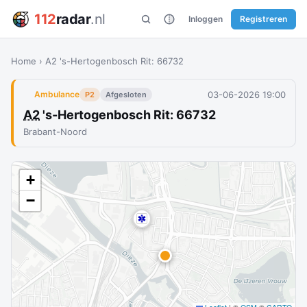
112
radar
.nl
Inloggen
Registreren
Home
›
A2 's-Hertogenbosch Rit: 66732
03-06-2026 19:00
Ambulance
P2
Afgesloten
A2
's-Hertogenbosch Rit: 66732
Brabant-Noord
+
−