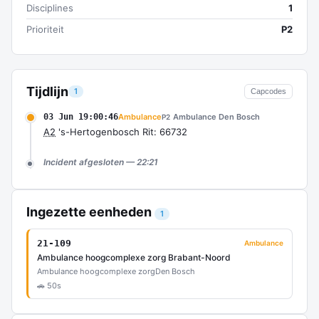
Disciplines
1
Prioriteit
P2
Tijdlijn
1
Capcodes
03 Jun 19:00:46
Ambulance
Ambulance Den Bosch
P2
A2
's-Hertogenbosch Rit: 66732
Incident afgesloten — 22:21
Ingezette eenheden
1
21-109
Ambulance
Ambulance hoogcomplexe zorg Brabant-Noord
Ambulance hoogcomplexe zorg
Den Bosch
🚗 50s