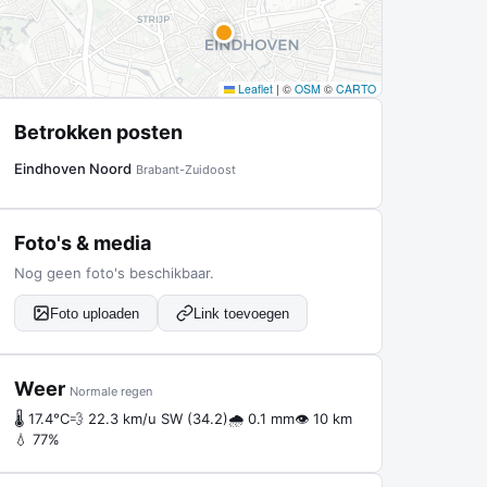
Leaflet
|
©
OSM
©
CARTO
Betrokken posten
Eindhoven Noord
Brabant-Zuidoost
Foto's & media
Nog geen foto's beschikbaar.
Foto uploaden
Link toevoegen
Weer
Normale regen
🌡 17.4°C
💨 22.3 km/u SW (34.2)
🌧 0.1 mm
👁 10 km
💧 77%