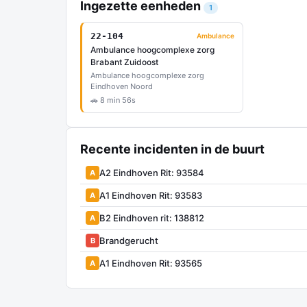
Ingezette eenheden
1
22-104
Ambulance
Ambulance hoogcomplexe zorg
Brabant Zuidoost
Ambulance hoogcomplexe zorg
Eindhoven Noord
🚗 8 min 56s
Recente incidenten in de buurt
A2 Eindhoven Rit: 93584
A
A1 Eindhoven Rit: 93583
A
B2 Eindhoven rit: 138812
A
Brandgerucht
B
A1 Eindhoven Rit: 93565
A