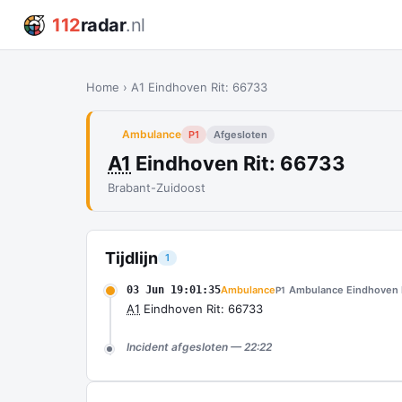
112
radar
.nl
Home
›
A1 Eindhoven Rit: 66733
Ambulance
P1
Afgesloten
A1
Eindhoven Rit: 66733
Brabant-Zuidoost
Tijdlijn
1
03 Jun 19:01:35
Ambulance
Ambulance Eindhoven
P1
A1
Eindhoven Rit: 66733
Incident afgesloten — 22:22