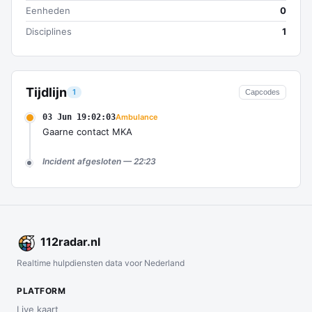
Eenheden
0
Disciplines
1
Tijdlijn
1
Capcodes
03 Jun 19:02:03
Ambulance
Gaarne contact MKA
Incident afgesloten — 22:23
112
radar
.nl
Realtime hulpdiensten data voor Nederland
PLATFORM
Live kaart