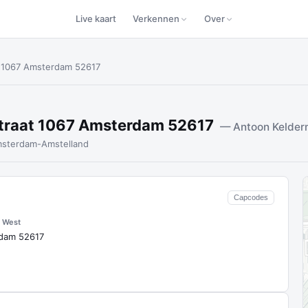
Live kaart
Verkennen
Over
t 1067 Amsterdam 52617
traat 1067 Amsterdam 52617
— Antoon Kelder
sterdam-Amstelland
Capcodes
 West
rdam 52617