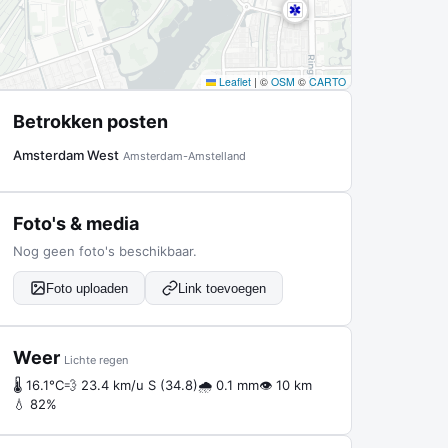
Leaflet
|
©
OSM
©
CARTO
Betrokken posten
Amsterdam West
Amsterdam-Amstelland
Foto's & media
Nog geen foto's beschikbaar.
Foto uploaden
Link toevoegen
Weer
Lichte regen
🌡 16.1°C
💨 23.4 km/u S (34.8)
🌧 0.1 mm
👁 10 km
💧 82%