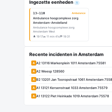
Ingezette eenheden
1
13-110
Ambulance
Ambulance hoogcomplexe zorg
Amsterdam-Amstelland
Ambulance hoogcomplexe zorg
Amsterdam West
🔔 19:17
🚗 11 min 41s
🏁 19:31
Recente incidenten in Amsterdam
A2 13116 Markenplein 1011 Amsterdam 75581
A
A2 Weesp 128560
A
B2 13201 Jan Tooropstraat 1061 Amsterdam 755
A
A1 13121 Kersenstraat 1033 Amsterdam 75579
A
A1 13122 Piet Heinkade 1019 Amsterdam 75578
A