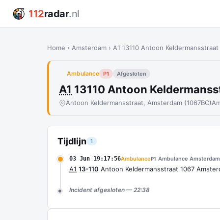
112
radar
.nl
Home
›
Amsterdam
›
A1 13110 Antoon Keldermansstraa
Ambulance
P1
Afgesloten
A1
13110 Antoon Keldermanss
Antoon Keldermansstraat, Amsterdam (1067BC)
Am
Tijdlijn
1
03 Jun 19:17:56
Ambulance
Ambulance Amsterdam
P1
A1
13-110
Antoon Keldermansstraat 1067 Amste
Incident afgesloten — 22:38