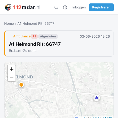
112
radar
.nl
Inloggen
Registreren
Home
›
A1 Helmond Rit: 66747
03-06-2026 19:26
Ambulance
P1
Afgesloten
A1
Helmond Rit: 66747
Brabant-Zuidoost
+
−