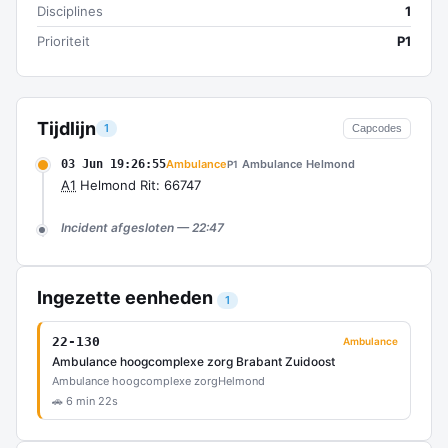
Disciplines
1
Prioriteit
P1
Tijdlijn
1
Capcodes
03 Jun 19:26:55
Ambulance
Ambulance Helmond
P1
A1
Helmond Rit: 66747
Incident afgesloten — 22:47
Ingezette eenheden
1
22-130
Ambulance
Ambulance hoogcomplexe zorg Brabant Zuidoost
Ambulance hoogcomplexe zorg
Helmond
🚗 6 min 22s