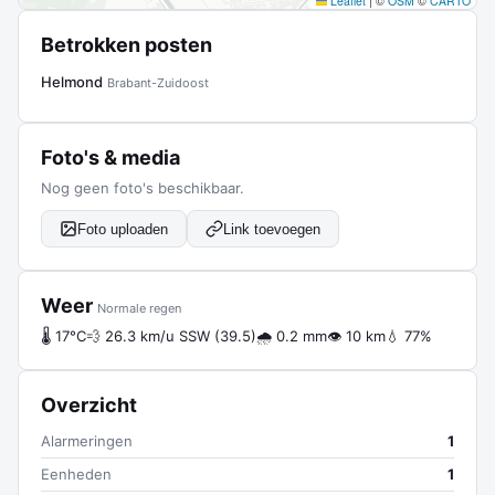
Leaflet
|
©
OSM
©
CARTO
Betrokken posten
Helmond
Brabant-Zuidoost
Foto's & media
Nog geen foto's beschikbaar.
Foto uploaden
Link toevoegen
Weer
Normale regen
🌡 17°C
💨 26.3 km/u SSW (39.5)
🌧 0.2 mm
👁 10 km
💧 77%
Overzicht
Alarmeringen
1
Eenheden
1