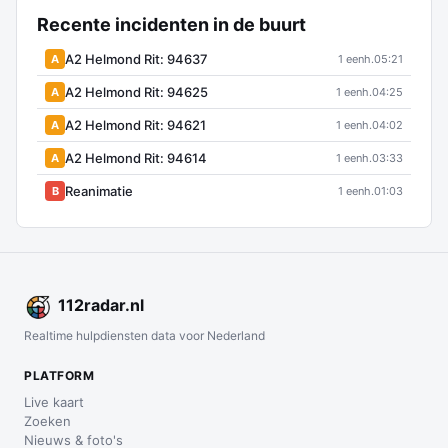
Recente incidenten in de buurt
A2 Helmond Rit: 94637
A
1 eenh.
05:21
A2 Helmond Rit: 94625
A
1 eenh.
04:25
A2 Helmond Rit: 94621
A
1 eenh.
04:02
A2 Helmond Rit: 94614
A
1 eenh.
03:33
Reanimatie
B
1 eenh.
01:03
112
radar
.nl
Realtime hulpdiensten data voor Nederland
PLATFORM
Live kaart
Zoeken
Nieuws & foto's