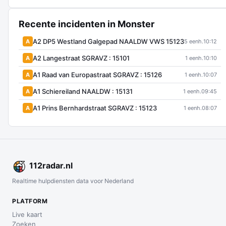
Recente incidenten in Monster
A2 DP5 Westland Galgepad NAALDW VWS 15123
A
5 eenh.
10:12
A2 Langestraat SGRAVZ : 15101
A
1 eenh.
10:10
A1 Raad van Europastraat SGRAVZ : 15126
A
1 eenh.
10:07
A1 Schiereiland NAALDW : 15131
A
1 eenh.
09:45
A1 Prins Bernhardstraat SGRAVZ : 15123
A
1 eenh.
08:07
112
radar
.nl
Realtime hulpdiensten data voor Nederland
PLATFORM
Live kaart
Zoeken