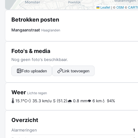
Leaflet
|
©
OSM
©
CART
Betrokken posten
Mangaanstraat
Haaglanden
Foto's & media
Nog geen foto's beschikbaar.
Foto uploaden
Link toevoegen
Weer
Lichte regen
🌡 15.1°C
💨 35.3 km/u S (51.2)
🌧 0.8 mm
👁 6 km
💧 94%
Overzicht
Alarmeringen
1