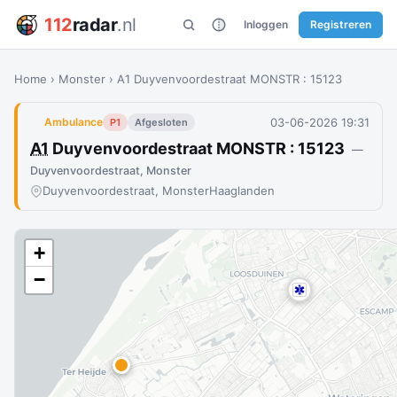
112
radar
.nl
Inloggen
Registreren
Home
›
Monster
›
A1 Duyvenvoordestraat MONSTR : 15123
03-06-2026 19:31
Ambulance
P1
Afgesloten
A1
Duyvenvoordestraat MONSTR : 15123
—
Duyvenvoordestraat, Monster
Duyvenvoordestraat, Monster
Haaglanden
+
−