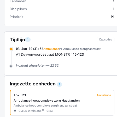
Eenheden
1
Disciplines
1
Prioriteit
P1
Tijdlijn
1
Capcodes
03 Jun 19:31:54
Ambulance
Ambulance Mangaanstraat
P1
A1
Duyvenvoordestraat MONSTR :
15-123
Incident afgesloten — 22:52
Ingezette eenheden
1
15-123
Ambulance
Ambulance hoogcomplexe zorg Haaglanden
Ambulance hoogcomplexe zorg
Mangaanstraat
🔔 19:31
🚗 9 min 36s
🏁 19:43