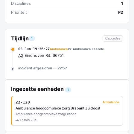
Disciplines
1
Prioriteit
P2
Tijdlijn
1
Capcodes
03 Jun 19:36:27
Ambulance
Ambulance Leende
P2
A2
Eindhoven Rit: 66751
Incident afgesloten — 22:57
Ingezette eenheden
1
22-120
Ambulance
Ambulance hoogcomplexe zorg Brabant Zuidoost
Ambulance hoogcomplexe zorg
Leende
🚗 17 min 28s