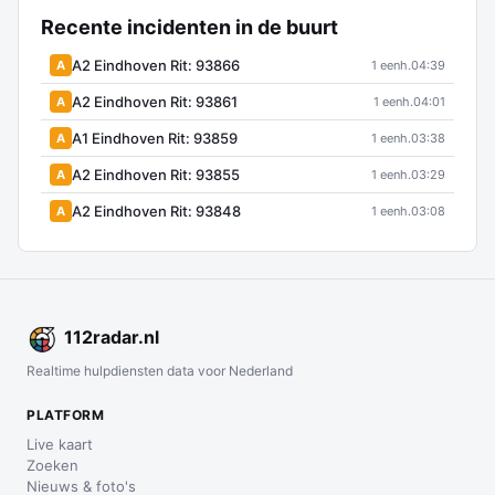
Recente incidenten in de buurt
A2 Eindhoven Rit: 93866
A
1 eenh.
04:39
A2 Eindhoven Rit: 93861
A
1 eenh.
04:01
A1 Eindhoven Rit: 93859
A
1 eenh.
03:38
A2 Eindhoven Rit: 93855
A
1 eenh.
03:29
A2 Eindhoven Rit: 93848
A
1 eenh.
03:08
112
radar
.nl
Realtime hulpdiensten data voor Nederland
PLATFORM
Live kaart
Zoeken
Nieuws & foto's