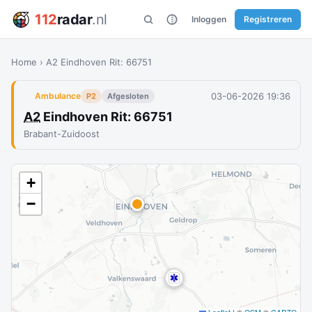
112
radar
.nl
Inloggen
Registreren
Home
›
A2 Eindhoven Rit: 66751
03-06-2026 19:36
Ambulance
P2
Afgesloten
A2
Eindhoven Rit: 66751
Brabant-Zuidoost
+
−