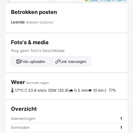
Leaflet
|
©
OSM
©
CARTO
Betrokken posten
Leende
Brabant-Zuidoost
Foto's & media
Nog geen foto's beschikbaar.
Foto uploaden
Link toevoegen
Weer
Normale regen
🌡 17°C
💨 23.8 km/u SSW (35.9)
🌧 0.5 mm
👁 10 km
💧 77%
Overzicht
Alarmeringen
1
Eenheden
1