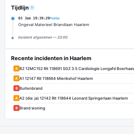
Tijdlijn
1
03 Jun 19:39:29
Politie
Ongeval Materieel Briandlaan Haarlem
Incident afgesloten — 23:00
Recente incidenten in Haarlem
B2 12MC152 Rit 118691 SGZ 3.5 Cardiologie Longafd Boerhaa
A
A1 12147 Rit 118664 Mierikshof Haarlem
A
Buitenbrand
B
A2 (dia: ja) 12142 Rit 118644 Leonard Springerlaan Haarlem
A
Brand woning
B