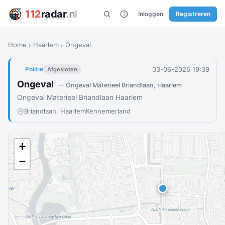
112
radar
.nl
Inloggen
Registreren
Home
›
Haarlem
›
Ongeval
03-06-2026 19:39
Politie
Afgesloten
Ongeval
— Ongeval Materieel Briandlaan, Haarlem
Ongeval Materieel Briandlaan Haarlem
Briandlaan, Haarlem
Kennemerland
+
−