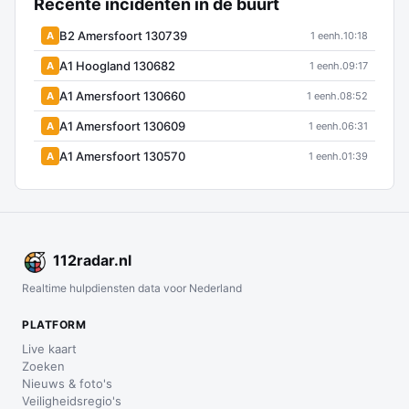
Recente incidenten in de buurt
B2 Amersfoort 130739
A
1 eenh.
10:18
A1 Hoogland 130682
A
1 eenh.
09:17
A1 Amersfoort 130660
A
1 eenh.
08:52
A1 Amersfoort 130609
A
1 eenh.
06:31
A1 Amersfoort 130570
A
1 eenh.
01:39
112
radar
.nl
Realtime hulpdiensten data voor Nederland
PLATFORM
Live kaart
Zoeken
Nieuws & foto's
Veiligheidsregio's