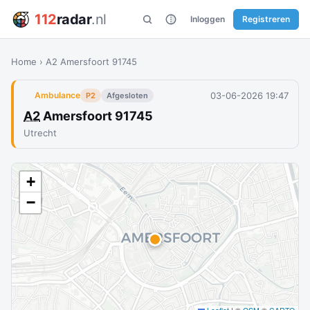
112
radar
.nl
Inloggen
Registreren
Home
›
A2 Amersfoort 91745
03-06-2026 19:47
Ambulance
P2
Afgesloten
A2
Amersfoort 91745
Utrecht
+
−