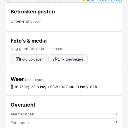
Leaflet
|
©
OSM
©
CARTO
Betrokken posten
Onbekend
Utrecht
Foto's & media
Nog geen foto's beschikbaar.
Foto uploaden
Link toevoegen
Weer
Lichte regen
🌡 16.2°C
💨 23.8 km/u SSW (36.8)
👁 10 km
💧 82%
Overzicht
Alarmeringen
1
Eenheden
1