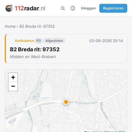
112
radar
.nl
Inloggen
Registreren
Home
›
B2 Breda rit: 97352
03-06-2026 20:14
Ambulance
P3
Afgesloten
B2 Breda rit: 97352
Midden en West-Brabant
+
−