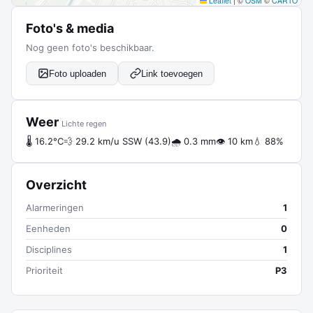
Leaflet
|
©
OSM
©
CARTO
Foto's & media
Nog geen foto's beschikbaar.
Foto uploaden
Link toevoegen
Weer
Lichte regen
🌡 16.2°C
💨 29.2 km/u SSW (43.9)
🌧 0.3 mm
👁 10 km
💧 88%
Overzicht
Alarmeringen
1
Eenheden
0
Disciplines
1
Prioriteit
P3