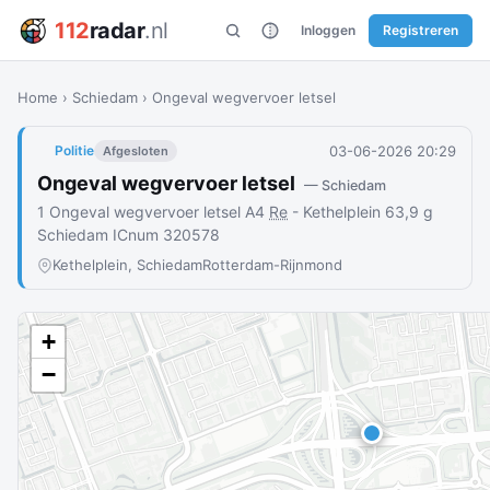
112
radar
.nl
Inloggen
Registreren
Home
›
Schiedam
›
Ongeval wegvervoer letsel
03-06-2026 20:29
Politie
Afgesloten
Ongeval wegvervoer letsel
— Schiedam
1 Ongeval wegvervoer letsel A4
Re
- Kethelplein 63,9 g
Schiedam ICnum 320578
Kethelplein, Schiedam
Rotterdam-Rijnmond
+
−