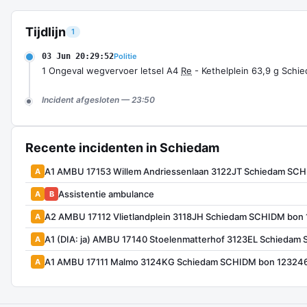
Tijdlijn
1
03 Jun 20:29:52
Politie
1 Ongeval wegvervoer letsel A4
Re
- Kethelplein 63,9 g Sch
Incident afgesloten — 23:50
Recente incidenten in Schiedam
A1 AMBU 17153 Willem Andriessenlaan 3122JT Schiedam SC
A
Assistentie ambulance
A
B
A2 AMBU 17112 Vlietlandplein 3118JH Schiedam SCHIDM bon
A
A1 (DIA: ja) AMBU 17140 Stoelenmatterhof 3123EL Schiedam
A
A1 AMBU 17111 Malmo 3124KG Schiedam SCHIDM bon 12324
A