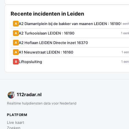
Recente incidenten in Leiden
A2 Diamantplein bij de bakker van maanen LEIDEN : 16190
A
1 een
A2 Turkooislaan LEIDEN : 16190
A
1 een
A2 Hoflaan LEIDEN Directe inzet 16370
A
A1 Nieuwstraat LEIDEN : 16160
A
1 een
Liftopsluiting
B
1 een
112
radar
.nl
Realtime hulpdiensten data voor Nederland
PLATFORM
Live kaart
Zoeken