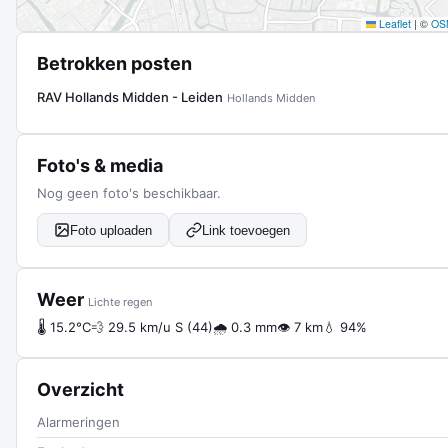
Leaflet
|
©
OS
Betrokken posten
RAV Hollands Midden - Leiden
Hollands Midden
Foto's & media
Nog geen foto's beschikbaar.
Foto uploaden
Link toevoegen
Weer
Lichte regen
🌡 15.2°C
💨 29.5 km/u S (44)
🌧 0.3 mm
👁 7 km
💧 94%
Overzicht
Alarmeringen