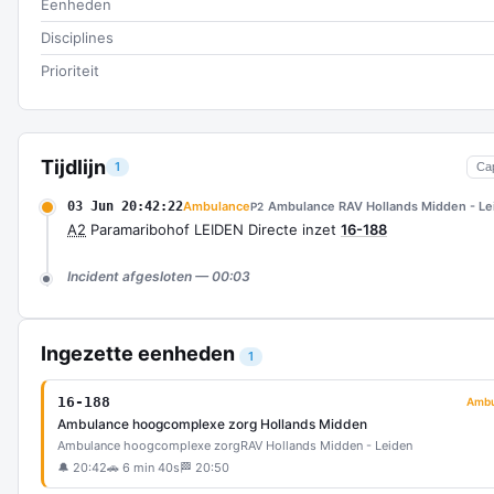
Eenheden
Disciplines
Prioriteit
Tijdlijn
1
Ca
03 Jun 20:42:22
Ambulance
Ambulance RAV Hollands Midden - Le
P2
A2
Paramaribohof LEIDEN Directe inzet
16-188
Incident afgesloten — 00:03
Ingezette eenheden
1
16-188
Ambu
Ambulance hoogcomplexe zorg Hollands Midden
Ambulance hoogcomplexe zorg
RAV Hollands Midden - Leiden
🔔 20:42
🚗 6 min 40s
🏁 20:50