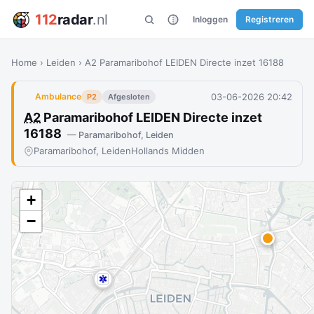
112
radar
.nl
Inloggen
Registreren
Home
›
Leiden
›
A2 Paramaribohof LEIDEN Directe inzet 16188
03-06-2026 20:42
Ambulance
P2
Afgesloten
A2
Paramaribohof LEIDEN Directe inzet
16188
— Paramaribohof, Leiden
Paramaribohof, Leiden
Hollands Midden
+
−