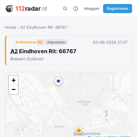
112
radar
.nl
Inloggen
Registreren
Home
›
A2 Eindhoven Rit: 66767
03-06-2026 21:07
Ambulance
P2
Afgesloten
A2
Eindhoven Rit: 66767
Brabant-Zuidoost
+
−