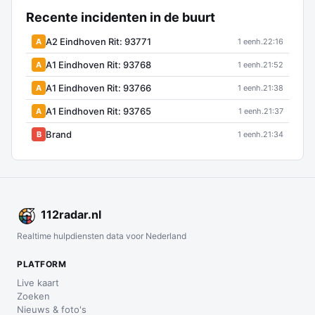
Recente incidenten in de buurt
A2 Eindhoven Rit: 93771
A
1 eenh.
22:16
A1 Eindhoven Rit: 93768
A
1 eenh.
21:52
A1 Eindhoven Rit: 93766
A
1 eenh.
21:38
A1 Eindhoven Rit: 93765
A
1 eenh.
21:37
Brand
B
1 eenh.
21:34
112
radar
.nl
Realtime hulpdiensten data voor Nederland
PLATFORM
Live kaart
Zoeken
Nieuws & foto's