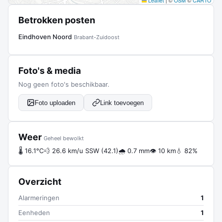
Leaflet
|
©
OSM
©
CARTO
Betrokken posten
Eindhoven Noord
Brabant-Zuidoost
Foto's & media
Nog geen foto's beschikbaar.
Foto uploaden
Link toevoegen
Weer
Geheel bewolkt
🌡 16.1°C
💨 26.6 km/u SSW (42.1)
🌧 0.7 mm
👁 10 km
💧 82%
Overzicht
Alarmeringen
1
Eenheden
1