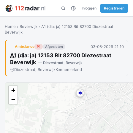
112
radar
.nl
Inloggen
Registreren
Home
›
Beverwijk
›
A1 (dia: ja) 12153 Rit 82700 Diezestraat
Beverwijk
03-06-2026 21:10
Ambulance
P1
Afgesloten
A1
(
dia
: ja) 12153 Rit 82700 Diezestraat
Beverwijk
— Diezestraat, Beverwijk
Diezestraat, Beverwijk
Kennemerland
+
−