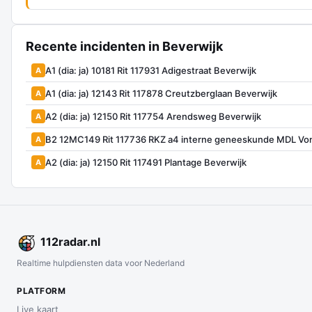
Recente incidenten in Beverwijk
A1 (dia: ja) 10181 Rit 117931 Adigestraat Beverwijk
A
A1 (dia: ja) 12143 Rit 117878 Creutzberglaan Beverwijk
A
A2 (dia: ja) 12150 Rit 117754 Arendsweg Beverwijk
A
B2 12MC149 Rit 117736 RKZ a4 interne geneeskunde MDL Von
A
A2 (dia: ja) 12150 Rit 117491 Plantage Beverwijk
A
112
radar
.nl
Realtime hulpdiensten data voor Nederland
PLATFORM
Live kaart