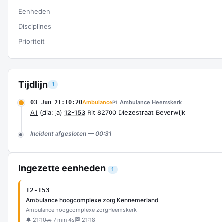
Eenheden
Disciplines
Prioriteit
Tijdlijn
1
03 Jun 21:10:20
Ambulance
Ambulance Heemskerk
P1
A1
(
dia
: ja)
12-153
Rit 82700 Diezestraat Beverwijk
Incident afgesloten — 00:31
Ingezette eenheden
1
12-153
Ambulance hoogcomplexe zorg Kennemerland
Ambulance hoogcomplexe zorg
Heemskerk
🔔 21:10
🚗 7 min 4s
🏁 21:18