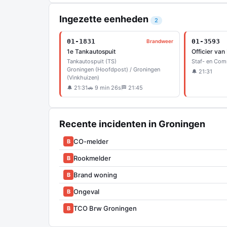
Ingezette eenheden
2
01-1831
01-3593
Brandweer
1e Tankautospuit
Officier van
Tankautospuit (TS)
Staf- en Co
Groningen (Hoofdpost) / Groningen
🔔 21:31
(Vinkhuizen)
🔔 21:31
🚗 9 min 26s
🏁 21:45
Recente incidenten in Groningen
CO-melder
B
Rookmelder
B
Brand woning
B
Ongeval
B
TCO Brw Groningen
B