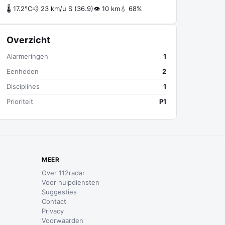
🌡 17.2°C
💨 23 km/u S (36.9)
👁 10 km
💧 68%
Overzicht
Alarmeringen
1
Eenheden
2
Disciplines
1
Prioriteit
P1
MEER
Over 112radar
Voor hulpdiensten
Suggesties
Contact
Privacy
Voorwaarden