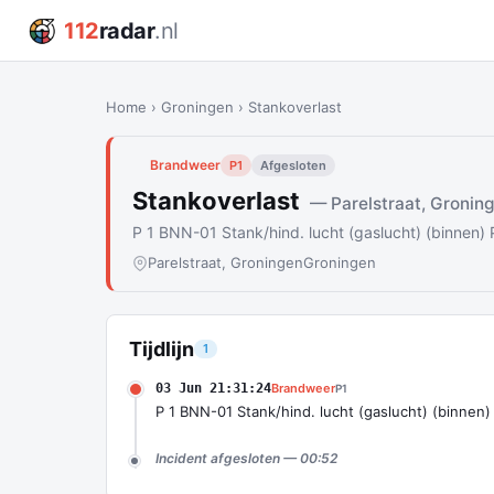
112
radar
.nl
Home
›
Groningen
›
Stankoverlast
Brandweer
P1
Afgesloten
Stankoverlast
— Parelstraat, Gronin
P 1 BNN-01 Stank/hind. lucht (gaslucht) (binnen)
Parelstraat, Groningen
Groningen
Tijdlijn
1
03 Jun 21:31:24
Brandweer
P1
P 1 BNN-01 Stank/hind. lucht (gaslucht) (binnen
Incident afgesloten — 00:52