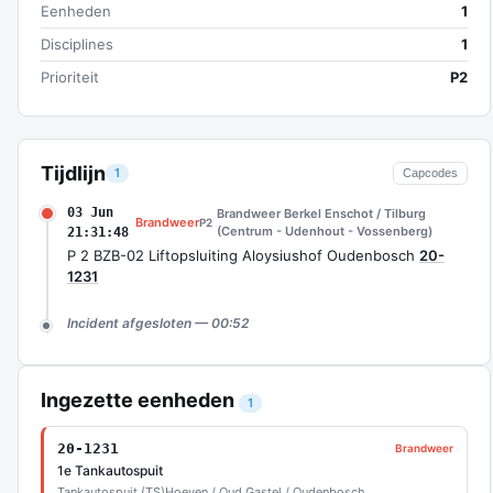
Eenheden
1
Disciplines
1
Prioriteit
P2
Tijdlijn
1
Capcodes
03 Jun
Brandweer Berkel Enschot / Tilburg
Brandweer
P2
(Centrum - Udenhout - Vossenberg)
21:31:48
P 2 BZB-02 Liftopsluiting Aloysiushof Oudenbosch
20-
1231
Incident afgesloten — 00:52
Ingezette eenheden
1
20-1231
Brandweer
1e Tankautospuit
Tankautospuit (TS)
Hoeven / Oud Gastel / Oudenbosch