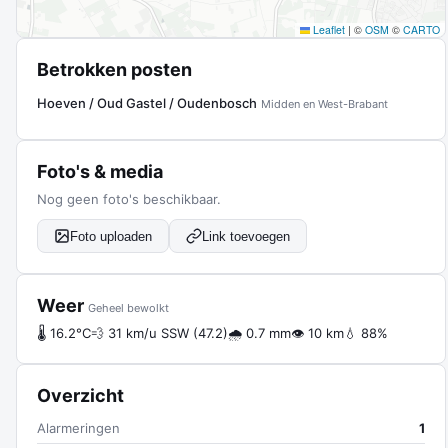
Leaflet
|
©
OSM
©
CARTO
Betrokken posten
Hoeven / Oud Gastel / Oudenbosch
Midden en West-Brabant
Foto's & media
Nog geen foto's beschikbaar.
Foto uploaden
Link toevoegen
Weer
Geheel bewolkt
🌡 16.2°C
💨 31 km/u SSW (47.2)
🌧 0.7 mm
👁 10 km
💧 88%
Overzicht
Alarmeringen
1