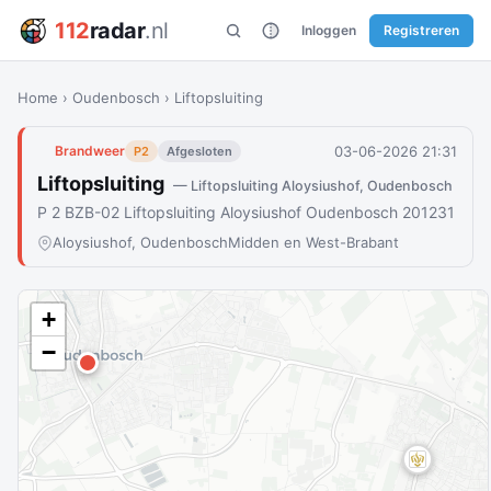
112
radar
.nl
Inloggen
Registreren
Home
›
Oudenbosch
›
Liftopsluiting
03-06-2026 21:31
Brandweer
P2
Afgesloten
Liftopsluiting
— Liftopsluiting Aloysiushof, Oudenbosch
P 2 BZB-02 Liftopsluiting Aloysiushof Oudenbosch 201231
Aloysiushof, Oudenbosch
Midden en West-Brabant
+
−