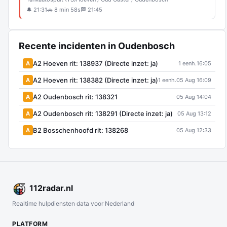
🔔 21:31
🚗 8 min 58s
🏁 21:45
Recente incidenten in Oudenbosch
A2 Hoeven rit: 138937 (Directe inzet: ja)
A
1 eenh.
16:05
A2 Hoeven rit: 138382 (Directe inzet: ja)
A
1 eenh.
05 Aug 16:09
A2 Oudenbosch rit: 138321
A
05 Aug 14:04
A2 Oudenbosch rit: 138291 (Directe inzet: ja)
A
05 Aug 13:12
B2 Bosschenhoofd rit: 138268
A
05 Aug 12:33
112
radar
.nl
Realtime hulpdiensten data voor Nederland
PLATFORM