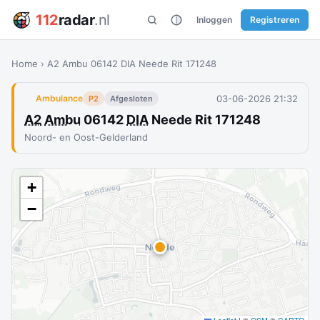
112
radar
.nl
Inloggen
Registreren
Home
›
A2 Ambu 06142 DIA Neede Rit 171248
03-06-2026 21:32
Ambulance
P2
Afgesloten
A2
Ambu
06142
DIA
Neede Rit 171248
Noord- en Oost-Gelderland
+
−