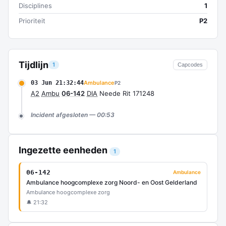
Disciplines
1
Prioriteit
P2
Tijdlijn
1
Capcodes
03 Jun 21:32:44
Ambulance
P2
A2
Ambu
06-142
DIA
Neede Rit 171248
Incident afgesloten — 00:53
Ingezette eenheden
1
06-142
Ambulance
Ambulance hoogcomplexe zorg Noord- en Oost Gelderland
Ambulance hoogcomplexe zorg
🔔 21:32