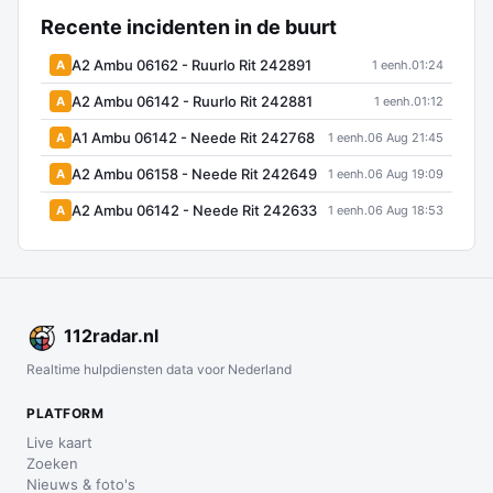
Recente incidenten in de buurt
A2 Ambu 06162 - Ruurlo Rit 242891
A
1 eenh.
01:24
A2 Ambu 06142 - Ruurlo Rit 242881
A
1 eenh.
01:12
A1 Ambu 06142 - Neede Rit 242768
A
1 eenh.
06 Aug 21:45
A2 Ambu 06158 - Neede Rit 242649
A
1 eenh.
06 Aug 19:09
A2 Ambu 06142 - Neede Rit 242633
A
1 eenh.
06 Aug 18:53
112
radar
.nl
Realtime hulpdiensten data voor Nederland
PLATFORM
Live kaart
Zoeken
Nieuws & foto's