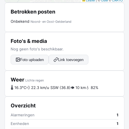
Leaflet
|
©
OSM
©
CARTO
Betrokken posten
Onbekend
Noord- en Oost-Gelderland
Foto's & media
Nog geen foto's beschikbaar.
Foto uploaden
Link toevoegen
Weer
Lichte regen
🌡 16.3°C
💨 22.3 km/u SSW (36.8)
👁 10 km
💧 82%
Overzicht
Alarmeringen
1
Eenheden
1