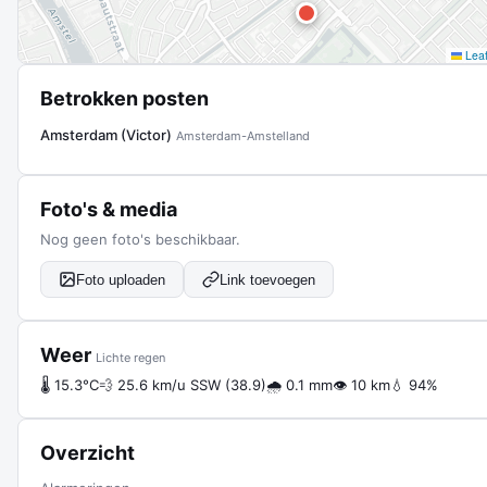
Leaf
Betrokken posten
Amsterdam (Victor)
Amsterdam-Amstelland
Foto's & media
Nog geen foto's beschikbaar.
Foto uploaden
Link toevoegen
Weer
Lichte regen
🌡 15.3°C
💨 25.6 km/u SSW (38.9)
🌧 0.1 mm
👁 10 km
💧 94%
Overzicht