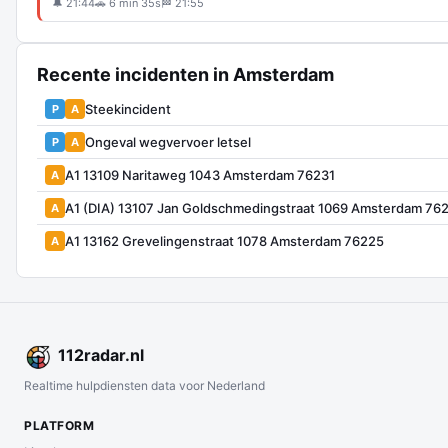
🔔 21:44
🚗 6 min 35s
🏁 21:55
Recente incidenten in Amsterdam
Steekincident
P
A
Ongeval wegvervoer letsel
P
A
A1 13109 Naritaweg 1043 Amsterdam 76231
A
A1 (DIA) 13107 Jan Goldschmedingstraat 1069 Amsterdam 76
A
A1 13162 Grevelingenstraat 1078 Amsterdam 76225
A
112
radar
.nl
Realtime hulpdiensten data voor Nederland
PLATFORM