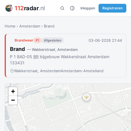
112
radar
.nl
Inloggen
Registreren
Home
›
Amsterdam
›
Brand
03-06-2026 21:44
Brandweer
P1
Afgesloten
Brand
— Wakkerstraat, Amsterdam
P 1 BAD-05
BR
bijgebouw Wakkerstraat Amsterdam
133431
Wakkerstraat, Amsterdam
Amsterdam-Amstelland
+
−