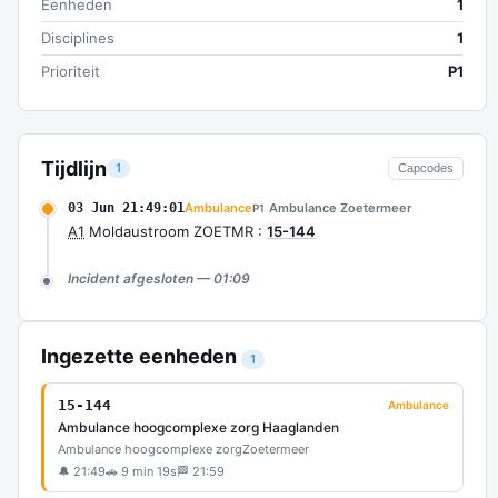
Eenheden
1
Disciplines
1
Prioriteit
P1
Tijdlijn
1
Capcodes
03 Jun 21:49:01
Ambulance
Ambulance Zoetermeer
P1
A1
Moldaustroom ZOETMR :
15-144
Incident afgesloten — 01:09
Ingezette eenheden
1
15-144
Ambulance
Ambulance hoogcomplexe zorg Haaglanden
Ambulance hoogcomplexe zorg
Zoetermeer
🔔 21:49
🚗 9 min 19s
🏁 21:59