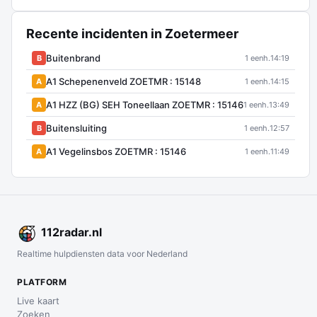
Recente incidenten in Zoetermeer
Buitenbrand
B
1 eenh.
14:19
A1 Schepenenveld ZOETMR : 15148
A
1 eenh.
14:15
A1 HZZ (BG) SEH Toneellaan ZOETMR : 15146
A
1 eenh.
13:49
Buitensluiting
B
1 eenh.
12:57
A1 Vegelinsbos ZOETMR : 15146
A
1 eenh.
11:49
112
radar
.nl
Realtime hulpdiensten data voor Nederland
PLATFORM
Live kaart
Zoeken