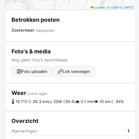
Leaflet
|
©
OSM
©
CARTO
Betrokken posten
Zoetermeer
Haaglanden
Foto's & media
Nog geen foto's beschikbaar.
Foto uploaden
Link toevoegen
Weer
Lichte regen
🌡 16.1°C
💨 26.3 km/u SSW (39.4)
🌧 0.1 mm
👁 10 km
💧 94%
Overzicht
Alarmeringen
1