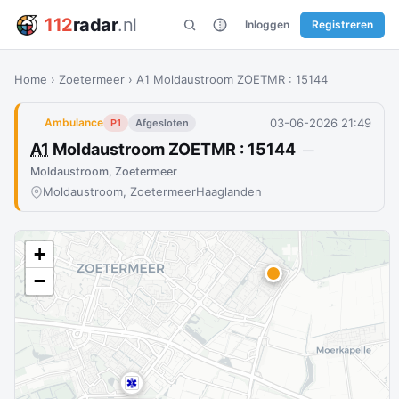
112
radar
.nl
Inloggen
Registreren
Home
›
Zoetermeer
›
A1 Moldaustroom ZOETMR : 15144
03-06-2026 21:49
Ambulance
P1
Afgesloten
A1
Moldaustroom ZOETMR : 15144
—
Moldaustroom, Zoetermeer
Moldaustroom, Zoetermeer
Haaglanden
+
−