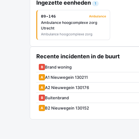
Ingezette eenheden
1
09-146
Ambulance
Ambulance hoogcomplexe zorg
Utrecht
Ambulance hoogcomplexe zorg
Recente incidenten in de buurt
Brand woning
B
A1 Nieuwegein 130211
A
A2 Nieuwegein 130176
A
Buitenbrand
B
B2 Nieuwegein 130152
A