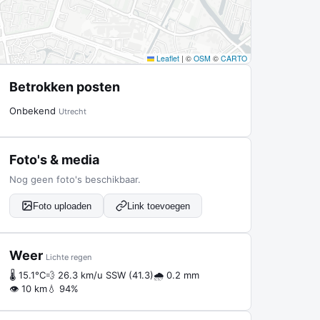
Leaflet
|
©
OSM
©
CARTO
Betrokken posten
Onbekend
Utrecht
Foto's & media
Nog geen foto's beschikbaar.
Foto uploaden
Link toevoegen
Weer
Lichte regen
🌡 15.1°C
💨 26.3 km/u SSW (41.3)
🌧 0.2 mm
👁 10 km
💧 94%