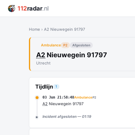
112
radar
.nl
Home
›
A2 Nieuwegein 91797
Ambulance
P2
Afgesloten
A2
Nieuwegein 91797
Utrecht
Tijdlijn
1
03 Jun 21:58:48
Ambulance
P2
A2
Nieuwegein 91797
Incident afgesloten — 01:19