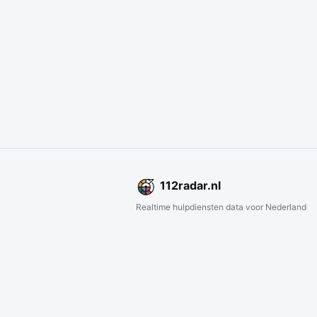
112
radar
.nl
Realtime hulpdiensten data voor Nederland