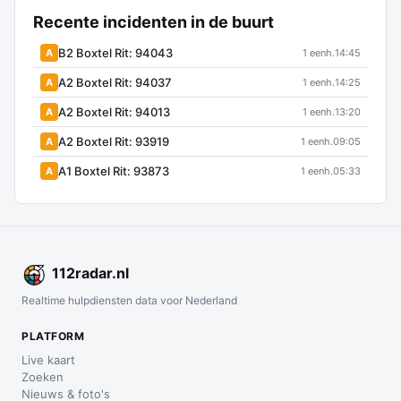
Recente incidenten in de buurt
B2 Boxtel Rit: 94043
A
1 eenh.
14:45
A2 Boxtel Rit: 94037
A
1 eenh.
14:25
A2 Boxtel Rit: 94013
A
1 eenh.
13:20
A2 Boxtel Rit: 93919
A
1 eenh.
09:05
A1 Boxtel Rit: 93873
A
1 eenh.
05:33
112
radar
.nl
Realtime hulpdiensten data voor Nederland
PLATFORM
Live kaart
Zoeken
Nieuws & foto's