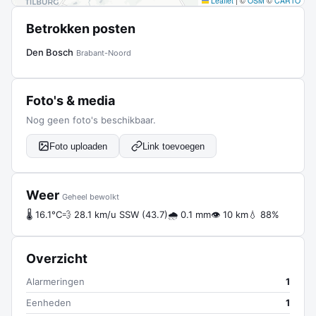
Leaflet
|
©
OSM
©
CARTO
Betrokken posten
Den Bosch
Brabant-Noord
Foto's & media
Nog geen foto's beschikbaar.
Foto uploaden
Link toevoegen
Weer
Geheel bewolkt
🌡 16.1°C
💨 28.1 km/u SSW (43.7)
🌧 0.1 mm
👁 10 km
💧 88%
Overzicht
Alarmeringen
1
Eenheden
1