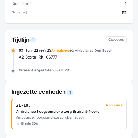
Disciplines
1
Prioriteit
P2
Tijdlijn
1
Capcodes
03 Jun 22:07:25
Ambulance
Ambulance Den Bosch
P2
A2
Boxtel Rit: 66777
Incident afgesloten — 01:28
Ingezette eenheden
1
21-105
Ambulance
Ambulance hoogcomplexe zorg Brabant-Noord
Ambulance hoogcomplexe zorg
Den Bosch
🚗 16 min 39s