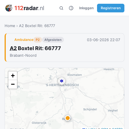
112
radar
.nl
Inloggen
Registreren
Home
›
A2 Boxtel Rit: 66777
03-06-2026 22:07
Ambulance
P2
Afgesloten
A2
Boxtel Rit: 66777
Brabant-Noord
+
−