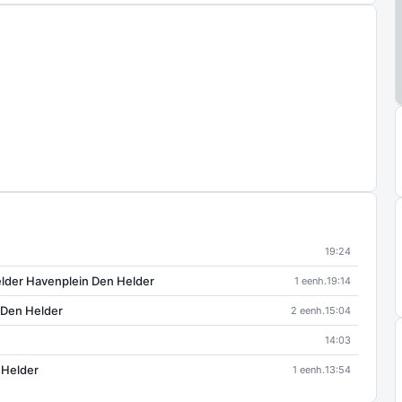
19:24
Helder Havenplein Den Helder
1 eenh.
19:14
 Den Helder
2 eenh.
15:04
14:03
 Helder
1 eenh.
13:54