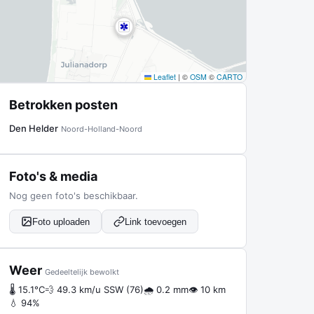
Leaflet
|
©
OSM
©
CARTO
Betrokken posten
Den Helder
Noord-Holland-Noord
Foto's & media
Nog geen foto's beschikbaar.
Foto uploaden
Link toevoegen
Weer
Gedeeltelijk bewolkt
🌡 15.1°C
💨 49.3 km/u SSW (76)
🌧 0.2 mm
👁 10 km
💧 94%