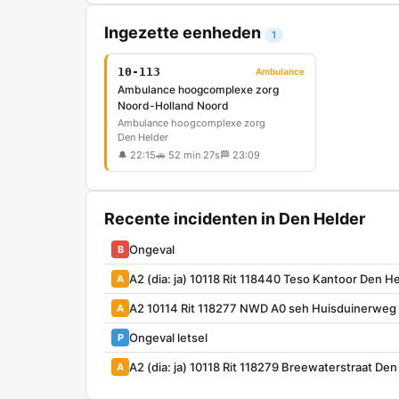
Ingezette eenheden
1
10-113
Ambulance
Ambulance hoogcomplexe zorg
Noord-Holland Noord
Ambulance hoogcomplexe zorg
Den Helder
🔔 22:15
🚗 52 min 27s
🏁 23:09
Recente incidenten in Den Helder
Ongeval
B
A2 (dia: ja) 10118 Rit 118440 Teso Kantoor Den 
A
A2 10114 Rit 118277 NWD A0 seh Huisduinerweg
A
Ongeval letsel
P
A2 (dia: ja) 10118 Rit 118279 Breewaterstraat Den
A