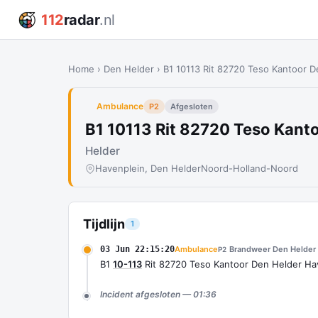
112
radar
.nl
Home
›
Den Helder
›
B1 10113 Rit 82720 Teso Kantoor 
Ambulance
P2
Afgesloten
B1 10113 Rit 82720 Teso Kant
Helder
Havenplein, Den Helder
Noord-Holland-Noord
Tijdlijn
1
03 Jun 22:15:20
Ambulance
Brandweer Den Helder 
P2
B1
10-113
Rit 82720 Teso Kantoor Den Helder Ha
Incident afgesloten — 01:36